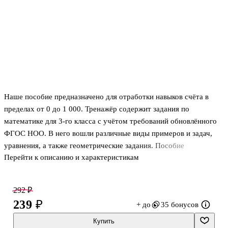
Наше пособие предназначено для отработки навыков счёта в
пределах от 0 до 1 000. Тренажёр содержит задания по
математике для 3-го класса с учётом требований обновлённого
ФГОС НОО. В него вошли различные виды примеров и задач,
уравнения, а также геометрические задания. Пособие
Перейти к описанию и характеристикам
адресовано учителям начальных классов, третьеклассникам и их
родителям.
292 ₽
239 ₽
+ до
35 бонусов
Купить