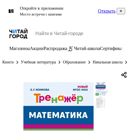
Откройте в приложении
Открыть
Место встречи с книгами
Магазины
Акции
Распродажа
Читай-школа
Сертификаты
П
Книги
Учебная литература
Образование
Начальная школа