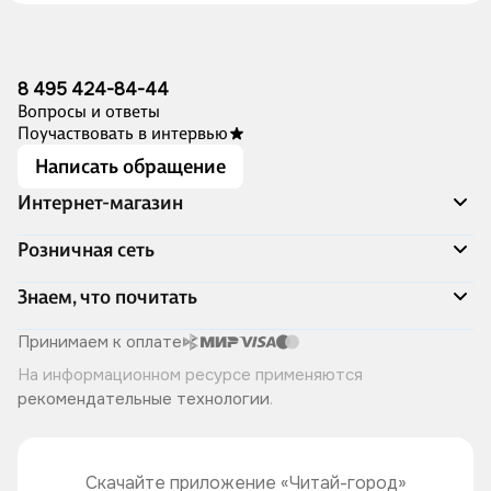
8 495 424-84-44
Вопросы и ответы
Поучаствовать в интервью
Написать обращение
Интернет-магазин
Акции
Розничная сеть
Распродажа
Доставка и оплата
Адреса магазинов
Знаем, что почитать
Программа лояльности
Книжный Дозор
Подарочные сертификаты
О компании
Скоро в продаже
Принимаем к оплате
Правила продажи
Читай-город для бизнеса
Эксклюзивные новинки
На информационном ресурсе применяются
Политика конфиденциальности
Хотите у нас работать?
Лучшие из лучших
рекомендательные технологии
.
Читай-журнал
Книжные циклы
Что ещё почитать?
Скачайте приложение «Читай-город»