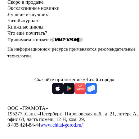
Скоро в продаже
Эксклюзивные новинки
Лучшие из лучших
Читай-журнал
Книжные циклы
Что ещё почитать?
Принимаем к оплате
На информационном ресурсе применяются
рекомендательные
технологии
.
Скачайте приложение «Читай-город»
ООО «ГРАМОТА»
195277
г.Санкт-Петербург,
,
Пироговская наб., д. 21, литера А,
офис 63, часть помещ. 12-Н, ком. 29
,
8 495 424-84-44
www.chitai-gorod.ru/