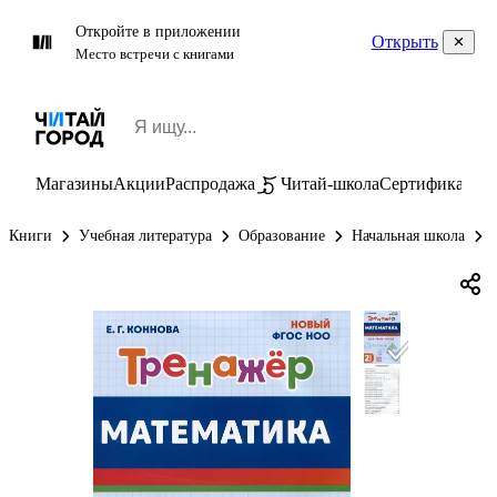
Откройте в приложении
Открыть
Место встречи с книгами
Магазины
Акции
Распродажа
Читай-школа
Сертификаты
П
Книги
Учебная литература
Образование
Начальная школа