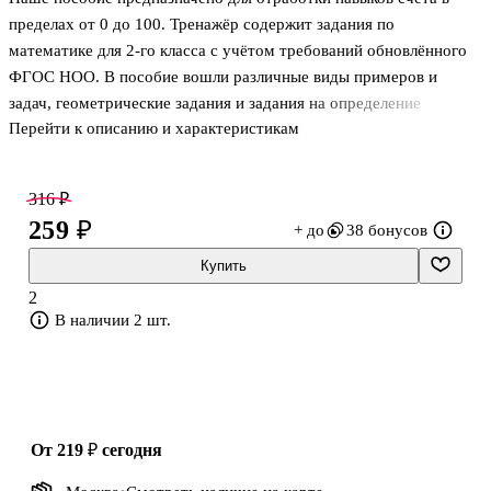
пределах от 0 до 100. Тренажёр содержит задания по
математике для 2-го класса с учётом требований обновлённого
ФГОС НОО. В пособие вошли различные виды примеров и
задач, геометрические задания и задания на определение
Перейти к описанию и характеристикам
времени.
Пособие адресовано учителям начальных классов, учащимся и
их родителям.
316 ₽
259 ₽
+ до
38 бонусов
Купить
2
В наличии 2 шт.
от 219 ₽
сегодня