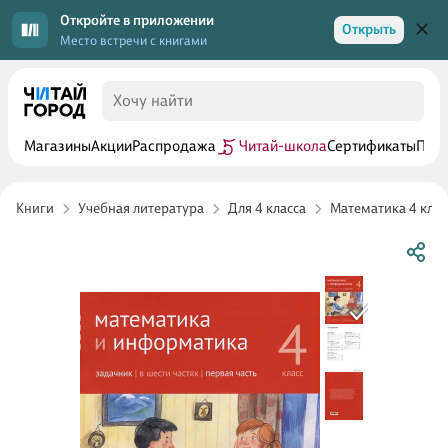
Откройте в приложении
Открыть
Место встречи с книгами
Магазины
Акции
Распродажа
Читай-школа
Сертификаты
Прог
Книги
Учебная литература
Для 4 класса
Математика 4 клас