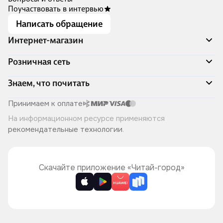
Поучаствовать в интервью
Написать обращение
Интернет-магазин
Акции
Розничная сеть
Распродажа
Доставка и оплата
Адреса магазинов
Знаем, что почитать
Программа лояльности
Книжный Дозор
Подарочные сертификаты
О компании
Скоро в продаже
Принимаем к оплате
Правила продажи
Читай-город для бизнеса
Эксклюзивные новинки
На информационном ресурсе применяются
Политика конфиденциальности
Хотите у нас работать?
Лучшие из лучших
рекомендательные технологии
.
Читай-журнал
Книжные циклы
Что ещё почитать?
Скачайте приложение «Читай-город»