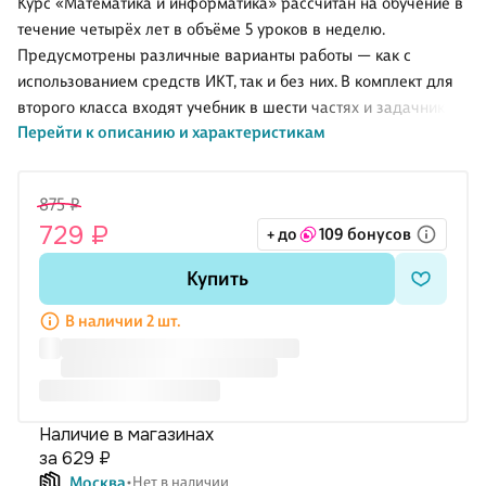
Курс «Математика и информатика» рассчитан на обучение в
течение четырёх лет в объёме 5 уроков в неделю.
Предусмотрены различные варианты работы — как с
использованием средств ИКТ, так и без них. В комплект для
второго класса входят учебник в шести частях и задачник в
Перейти к описанию и характеристикам
шести частях. В середине задачника находятся листы
наклеек. Для удобства учителя задачи условно разделены
на уроки, а уроки — на недели. Внутри урока задания
875 ₽
располагаются в порядке возрастания сложности (две
729 ₽
+ до
109 бонусов
последние задачи в уроке обычно являются достаточно
трудными и необязательными). В зависимости от
Купить
индивидуальных особенностей детей учитель может
изменять скорость и порядок прохождения материала.
В наличии 2 шт.
Наличие в магазинах
за 629 ₽
Москва
Нет в наличии