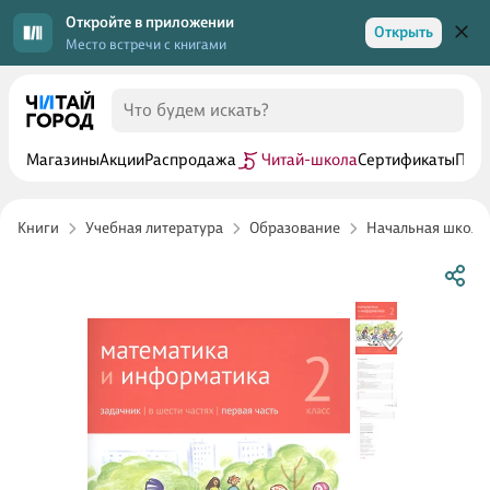
Откройте в приложении
Открыть
Место встречи с книгами
Магазины
Акции
Распродажа
Читай-школа
Сертификаты
Прог
Книги
Учебная литература
Образование
Начальная школа