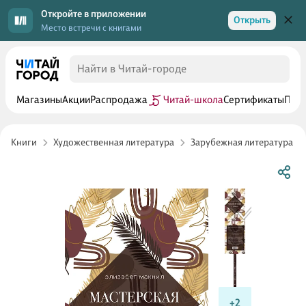
Откройте в приложении
Открыть
Место встречи с книгами
Магазины
Акции
Распродажа
Читай-школа
Сертификаты
Прог
Книги
Художественная литература
Зарубежная литература
+2