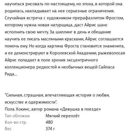
научиться рисовать по-настоящему, но эпоха, в которой она
родилась, накладывает на нее серьезные ограничения.
Случайная встреча с художником-прерафаэлитом Фростом,
которому нужна новая натурщица, даст Айрис шанс
исполнить свою мечту. За шиллинг в день и обещание
научить ее писать масляными красками, Айрис соглашается
помочь ему. Но когда картина Фроста становится знаменита,
и ее демонстрируют в Королевской Академии, рыжеволосая
Айрис попадает в поле зрения эксцентричного
коллекционера редкостей и необычных вещей Сайласа
Рида...
"Сильная, страшная, впечатляющая история о любви,
искусстве и одержимости".
Пола Хокинс, автор романа «Девушка в поезде»
Тип обложки
Мягкий переплёт
Кол-во стр.
480
Вес
374 г