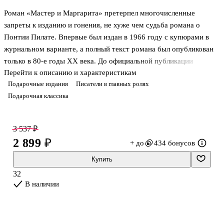
Роман «Мастер и Маргарита» претерпел многочисленные
запреты к изданию и гонения, не хуже чем судьба романа о
Понтии Пилате. Впервые был издан в 1966 году с купюрами в
журнальном варианте, а полный текст романа был опубликован
только в 80-е годы ХХ века. До официальной публикации
Перейти к описанию и характеристикам
распространялся в перепечатанных вручную копиях и сразу
Подарочные издания
Писатели в главных ролях
приобрел невероятную популярность и любовь читателя.
Подарочная классика
Феерическая сатира на быт и нравы Москвы 30-х годов,
одновременно пронзительная история любви и вечная
библейская тема борьбы добра со злом, роман внутри романа —
3 537 ₽
таковы далеко не все пласты этого гениального произведения
2 899 ₽
+ до
434 бонусов
Михаила Булгакова.
Купить
В новом юбилейном издании бессмертный роман представлен в
32
ег
В наличии