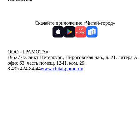
Скачайте приложение «Читай-город»
ООО «ГРАМОТА»
195277
г.Санкт-Петербург,
,
Пироговская наб., д. 21, литера А,
офис 63, часть помещ. 12-Н, ком. 29
,
8 495 424-84-44
www.chitai-gorod.ru/