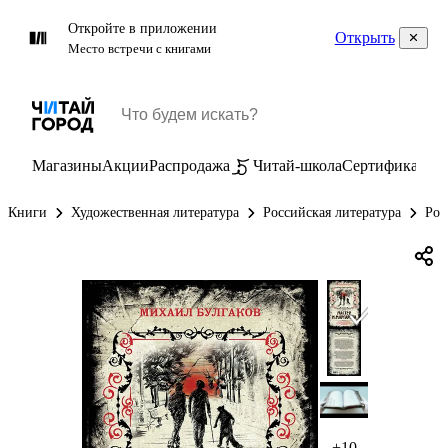
Откройте в приложении
Открыть
Место встречи с книгами
Магазины
Акции
Распродажа
Читай-школа
Сертификаты
П
Книги
Художественная литература
Российская литература
Рос
+10