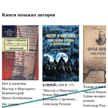
Книги похожих авторов
Нет в наличии
1 319 ₽
1 099 ₽
-17%
Только в магаз
Мастер и Маргарита:
"Мастер и Маргарита".
"Братья Карама
Комментарий
Роман Михаила
Тайны великого
Ирина Белобровцева
Булгакова о времени и
романа
о себе
Александр Разумов
Нет оценок
Александр Разу