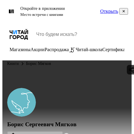
Откройте в приложении
Открыть
Место встречи с книгами
Магазины
Акции
Распродажа
Читай-школа
Сертификаты
П
Книги
Борис Мягков
Борис Сергеевич Мягков