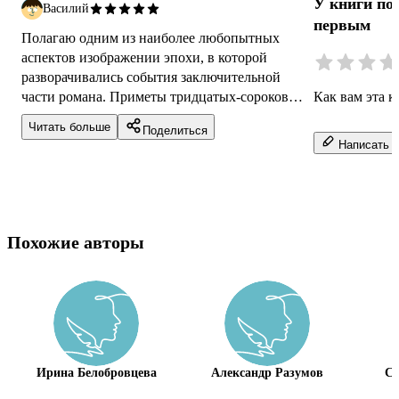
У книги по
Василий
первым
Полагаю одним из наиболее любопытных
аспектов изображении эпохи, в которой
разворачивались события заключительной
части романа. Приметы тридцатых-сороковых
Как вам эта к
годов и организация социума, утрата и
Читать больше
Поделиться
поясне...
Написать о
Похожие авторы
Ирина Белобровцева
Александр Разумов
Сн