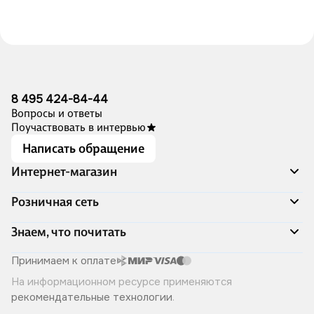
8 495 424-84-44
Вопросы и ответы
Поучаствовать в интервью
Написать обращение
Интернет-магазин
Акции
Розничная сеть
Распродажа
Доставка и оплата
Адреса магазинов
Знаем, что почитать
Программа лояльности
Книжный Дозор
Подарочные сертификаты
О компании
Скоро в продаже
Принимаем к оплате
Правила продажи
Читай-город для бизнеса
Эксклюзивные новинки
На информационном ресурсе применяются
Политика конфиденциальности
Хотите у нас работать?
Лучшие из лучших
рекомендательные технологии
.
Читай-журнал