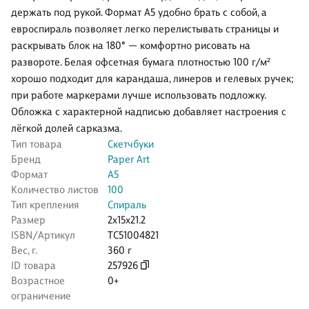
держать под рукой. Формат А5 удобно брать с собой, а
евроспираль позволяет легко перелистывать страницы и
раскрывать блок на 180° — комфортно рисовать на
развороте. Белая офсетная бумага плотностью 100 г/м²
хорошо подходит для карандаша, линеров и гелевых ручек;
при работе маркерами лучше использовать подложку.
Обложка с характерной надписью добавляет настроения с
лёгкой долей сарказма.
Тип товара
Скетчбуки
Бренд
Paper Art
Формат
А5
Количество листов
100
Тип крепления
Спираль
Размер
2x15x21.2
ISBN/Артикул
ТС51004821
Вес, г.
360 г
ID товара
257926
Возрастное
0+
ограничение