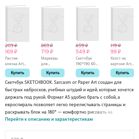
203 ₽
863 ₽
659 ₽
119 ₽
169 ₽
719 ₽
549 ₽
99 ₽
Ластик-
Маркеры
Скетчбук
Холст на
клячка Art
для
190*190 60л
картоне Art
idea,
скетчинга 12
"ART
idea,
Купить
Купить
Купить
Купить
художественный,
цветов
CLASSIC"
грунтованый,
для
"Emotion",
черный,
10 х 15 см
Скетчбук SKETCHBOOK. Sarcasm от Paper Art создан для
карандашей,
двусторонние
160г/м2,
быстрых набросков, учебных штудий и идей, которые хочется
угля, пастели
(пулевидный
белая
держать под рукой. Формат А5 удобно брать с собой, а
1 мм/
бумага,
скошенный
гребень, тв.
евроспираль позволяет легко перелистывать страницы и
до 6 мм)
обложка
раскрывать блок на 180° — комфортно рисовать на
Перейти к описанию и характеристикам
развороте. Белая офсетная бумага плотностью 100 г/м²
хорошо подходит для карандаша, линеров и гелевых ручек;
при работе маркерами лучше использовать подложку.