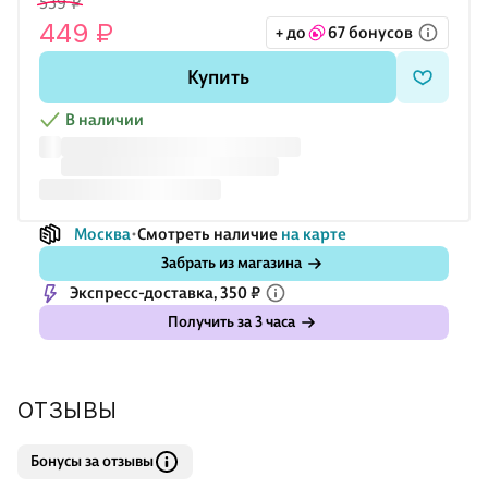
539 ₽
Обложка с характерной надписью добавляет настроения с
449 ₽
+ до
67 бонусов
лёгкой долей сарказма.
Купить
В наличии
Москва
Смотреть наличие
на карте
Забрать из магазина
Экспресс-доставка, 350 ₽
Получить за 3 часа
ОТЗЫВЫ
Бонусы за отзывы