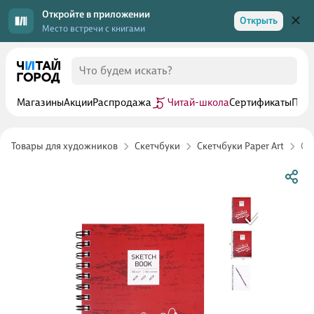
Откройте в приложении
Открыть
Место встречи с книгами
Магазины
Акции
Распродажа
Читай-школа
Сертификаты
Прог
Товары для художников
Скетчбуки
Скетчбуки Paper Art
Ск