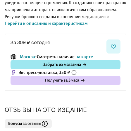
увидеть настоящие стремления. К созданию своих раскрасок
мы привлекли автора с психологическим образованием.
Рисунки брошюр созданы в состоянии медитациии и
Перейти к описанию и характеристикам
наполнены позитивной энергетикой.
В создании раскрасок использовались разные подходы:
Психологический — как форма влияет на восприятие;
за 309 ₽
сегодня
Теоретический — что означает тот или иной символ;
Интуитивный — когда образы появляются в медитации.
Москва
Смотреть наличие
на карте
К каждой иллюстрации дано текстовое описание — какой
Забрать из магазина
смысл она несёт. Вы сможете максимально глубоко
Экспресс-доставка, 350 ₽
погрузиться в тему исследования себя и своего внутреннего
мира. Кроме того, мы пред
Получить за 3 часа
ОТЗЫВЫ НА ЭТО ИЗДАНИЕ
Бонусы за отзывы