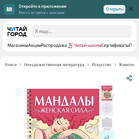
Откройте в приложении
Открыть
Место встречи с книгами
Магазины
Акции
Распродажа
Читай-школа
Сертификаты
Прог
Книги
Нехудожественная литература
Искусство
Живопись 
+2