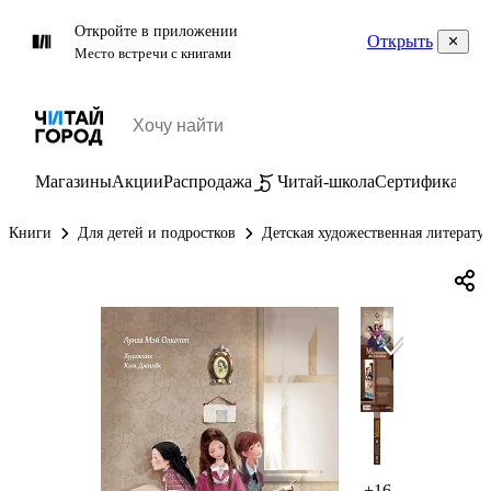
Откройте в приложении
Открыть
Место встречи с книгами
Магазины
Акции
Распродажа
Читай-школа
Сертификаты
П
Книги
Для детей и подростков
Детская художественная литерату
+16