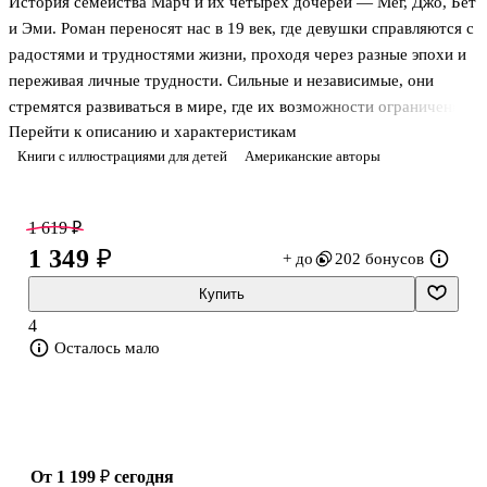
История семейства Марч и их четырех дочерей — Мег, Джо, Бет
и Эми. Роман переносят нас в 19 век, где девушки справляются с
радостями и трудностями жизни, проходя через разные эпохи и
переживая личные трудности. Сильные и независимые, они
стремятся развиваться в мире, где их возможности ограничены.
Перейти к описанию и характеристикам
"Маленькие женщины" — это история о сестринской любви,
Книги с иллюстрациями для детей
Американские авторы
семейных узах и стремлении найти свое место в жизни, которая
до сих пор вдохновляет читателей всего мира.
Книга публикуется в переводе М. Ю. Батищевой, а также
1 619 ₽
содержит удивительные и воздушные иллюстрации корейского
1 349 ₽
+ до
202 бонусов
художника Ким Джихёка.
Для широкого круга читателей.
Купить
4
Осталось мало
от 1 199 ₽
сегодня