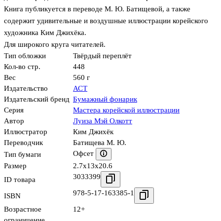
Книга публикуется в переводе М. Ю. Батищевой, а также
содержит удивительные и воздушные иллюстрации корейского
художника Ким Джихёка.
Для широкого круга читателей.
Тип обложки
Твёрдый переплёт
Кол-во стр.
448
Вес
560 г
Издательство
АСТ
Издательский бренд
Бумажный фонарик
Серия
Мастера корейской иллюстрации
Автор
Луиза Мэй Олкотт
Иллюстратор
Ким Джихёк
Переводчик
Батищева М. Ю.
Офсет
Тип бумаги
Размер
2.7x13x20.6
3033399
ID товара
978-5-17-163385-1
ISBN
Возрастное
12+
ограничение