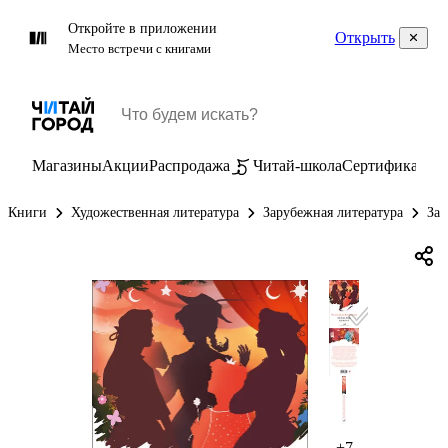
Откройте в приложении
Открыть
Место встречи с книгами
Магазины
Акции
Распродажа
Читай-школа
Сертификаты
П
Книги
Художественная литература
Зарубежная литература
Зар
+7