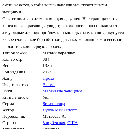
очень хочется, чтобы жизнь наполнилась позитивными
эмоциями.
Олкотт писала о девушках и для девушек. На страницах этой
книги юные красавицы увидят, как их ровесницы проживают
актуальные для них проблемы, а молодые мамы снова окунутся
в свое счастливое беззаботное детство, вспомнят свои веселые
шалости, свою первую любовь.
Тип обложки
Мягкий переплёт
Кол-во стр.
384
Вес
198 г
Год издания
2024
Жанр
Проза
Издательство
Эксмо
Цикл
Маленькие женщины
Книга в цикле
№1
Серия
Белая птица
Автор
Луиза Мэй Олкотт
Переводчик
Матвеева А.
Страна
Зарубежная
,
США