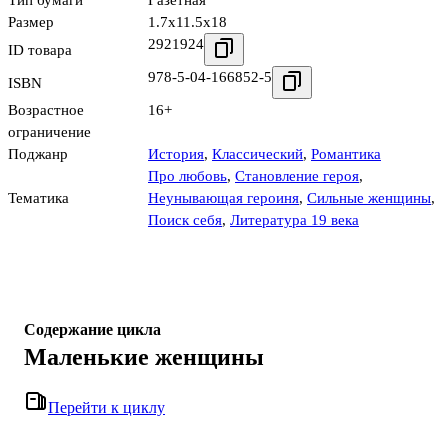
Тип бумаги
Газетная
Размер
1.7x11.5x18
2921924
ID товара
978-5-04-166852-5
ISBN
Возрастное
16+
ограничение
Поджанр
История
,
Классический
,
Романтика
Про любовь
,
Становление героя
,
Тематика
Неунывающая героиня
,
Сильные женщины
,
Поиск себя
,
Литература 19 века
Содержание цикла
Маленькие женщины
Перейти к циклу