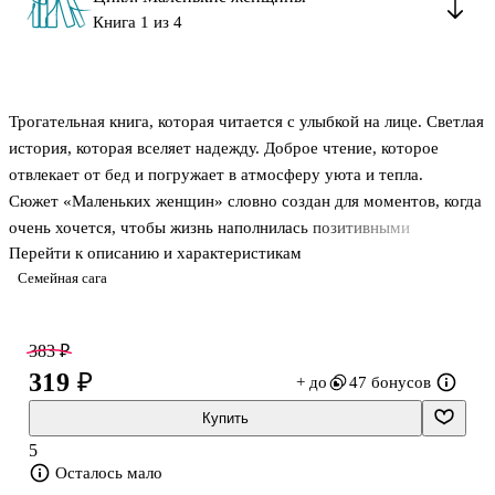
Книга 1 из 4
Трогательная книга, которая читается с улыбкой на лице. Светлая
история, которая вселяет надежду. Доброе чтение, которое
отвлекает от бед и погружает в атмосферу уюта и тепла.
Сюжет «Маленьких женщин» словно создан для моментов, когда
очень хочется, чтобы жизнь наполнилась позитивными
Перейти к описанию и характеристикам
эмоциями.
Семейная сага
Олкотт писала о девушках и для девушек. На страницах этой
книги юные красавицы увидят, как их ровесницы проживают
актуальные для них проблемы, а молодые мамы снова окунутся
383 ₽
в свое счастливое беззаботное детство, вспомнят свои веселые
319 ₽
+ до
47 бонусов
шалости, свою первую любовь.
Купить
5
Осталось мало