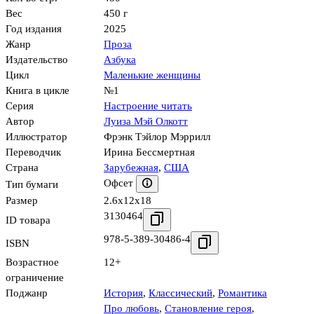
Вес
450 г
Год издания
2025
Жанр
Проза
Издательство
Азбука
Цикл
Маленькие женщины
Книга в цикле
№1
Серия
Настроение читать
Автор
Луиза Мэй Олкотт
Иллюстратор
Фрэнк Тэйлор Мэррилл
Переводчик
Ирина Бессмертная
Страна
Зарубежная
,
США
Офсет
Тип бумаги
Размер
2.6x12x18
3130464
ID товара
978-5-389-30486-4
ISBN
Возрастное
12+
ограничение
Поджанр
История
,
Классический
,
Романтика
Про любовь
,
Становление героя
,