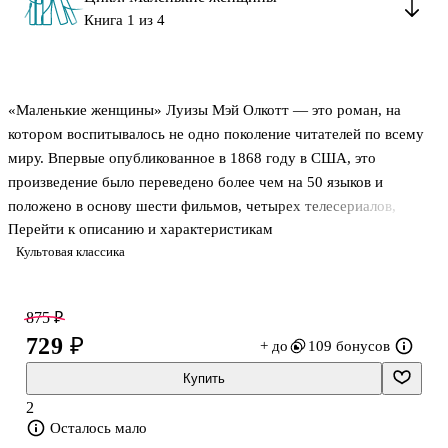
Книга 1 из 4
«Маленькие женщины» Луизы Мэй Олкотт — это роман, на
котором воспитывалось не одно поколение читателей по всему
миру. Впервые опубликованное в 1868 году в США, это
произведение было переведено более чем на 50 языков и
положено в основу шести фильмов, четырех телесериалов,
Перейти к описанию и характеристикам
нескольких опер и спектаклей. В семействе Марч подрастают
Культовая классика
четыре дружные, но непохожие друг на друга сестры:
романтичная Мег, взбалмошная Джо, тихоня Бет и своенравная
Эми. Вместе с матерью дожидаясь возвращения отца с войны,
875 ₽
девочки проходят непростой путь взросления, на котором им
729 ₽
+ до
109 бонусов
встречаются лишения и награды, смертельные опасности и
бескорыстная помощь, ложные ориентиры и настоящие друзья.
Купить
В настоящем издании текст рома
2
Осталось мало