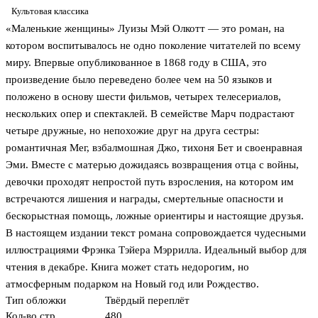
Культовая классика
«Маленькие женщины» Луизы Мэй Олкотт — это роман, на
котором воспитывалось не одно поколение читателей по всему
миру. Впервые опубликованное в 1868 году в США, это
произведение было переведено более чем на 50 языков и
положено в основу шести фильмов, четырех телесериалов,
нескольких опер и спектаклей. В семействе Марч подрастают
четыре дружные, но непохожие друг на друга сестры:
романтичная Мег, взбалмошная Джо, тихоня Бет и своенравная
Эми. Вместе с матерью дожидаясь возвращения отца с войны,
девочки проходят непростой путь взросления, на котором им
встречаются лишения и награды, смертельные опасности и
бескорыстная помощь, ложные ориентиры и настоящие друзья.
В настоящем издании текст романа сопровождается чудесными
иллюстрациями Фрэнка Тэйера Мэррилла. Идеальный выбор для
чтения в декабре. Книга может стать недорогим, но
атмосферным подарком на Новый год или Рождество.
Тип обложки
Твёрдый переплёт
Кол-во стр.
480