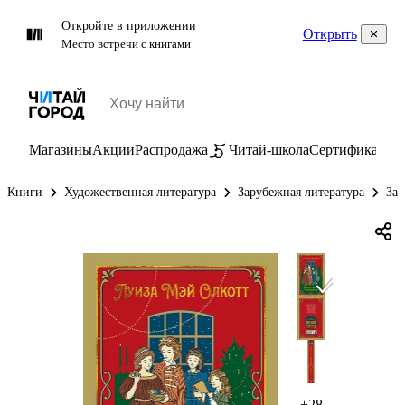
Откройте в приложении
Открыть
Место встречи с книгами
Магазины
Акции
Распродажа
Читай-школа
Сертификаты
П
Книги
Художественная литература
Зарубежная литература
Зар
+28