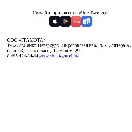
Скачайте приложение «Читай-город»
ООО «ГРАМОТА»
195277
г.Санкт-Петербург,
,
Пироговская наб., д. 21, литера А,
офис 63, часть помещ. 12-Н, ком. 29
,
8 495 424-84-44
www.chitai-gorod.ru/