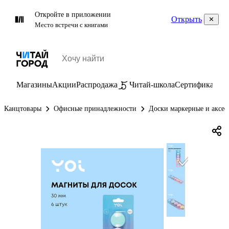
Откройте в приложении
Открыть
Место встречи с книгами
Магазины
Акции
Распродажа
Читай-школа
Сертификаты
П
Канцтовары
Офисные принадлежности
Доски маркерные и аксес