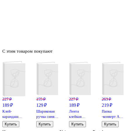
С этим товаром покупают
227 ₽
155 ₽
227 ₽
263 ₽
189 ₽
129 ₽
189 ₽
219 ₽
Клей-
Шариковая
Лента
Папка
карандаш
ручка синяя
клейкая
-конверт А4
«Extra», Erich
0,5 мм, MC
упаковочная
на кнопке,
Купить
Купить
Купить
Купить
Krause, 15 г
Gold,
прозрачная,
прозрачная,