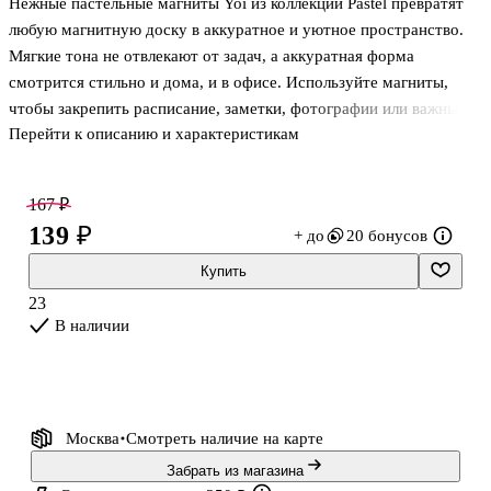
Нежные пастельные магниты Yoi из коллекции Pastel превратят
MunHwa
48 мм х 60 м,
GoodMark
GoodMark
любую магнитную доску в аккуратное и уютное пространство.
Мягкие тона не отвлекают от задач, а аккуратная форма
смотрится стильно и дома, и в офисе. Используйте магниты,
чтобы закрепить расписание, заметки, фотографии или важные
Перейти к описанию и характеристикам
документы — всё всегда на виду и ничего не потеряется.
Такие аксессуары для досок подойдут для рабочего стола,
167 ₽
кухни, детской комнаты или учебного уголка: планировать,
139 ₽
+ до
20 бонусов
учиться и творить с ними проще и приятнее.
Купить
Yoi — это бренд Читай-города, созданный профессионалами,
23
которые тщательно продумывают каждую деталь продукции.
В наличии
Москва
Смотреть наличие
на карте
Забрать из магазина