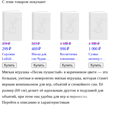
С этим товаром покупают
359 ₽
563 ₽
1 188 ₽
1 308 ₽
299 ₽
469 ₽
990 ₽
1 090 ₽
Сережки
Маска для
Косметичка
Сумка-
Lafilaf
сна Чудик с
плюшевая с
шоппер с
«Облачка»,
косами
объёмной
карманом
Купить
Купить
Купить
Купить
латунь
(розовая)
ручкой
Котик
Мягкая игрушка «Песик пушистый» в коричневом цвете — это
(плюш)
(черная)
(розовая)
(пакет) (12-
(20х14х13)
(12-7573-
большая, уютная и невероятно мягкая игрушка, которая станет
202509-
(12-38092-
202510-
верным компаньоном для игр, объятий и спокойного сна. Её
37395-02)
202603-B1)
SBKC-12)
размер (60 см) делает её идеальным другом и подушкой для
(Lafilaf)
(Lafilaf)
объятий, при этом она удобна для игр и переноски.
Перейти к описанию и характеристикам