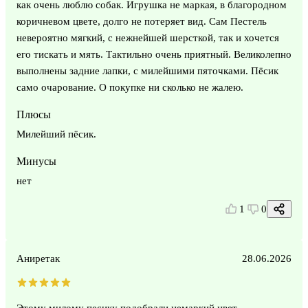
как очень люблю собак. Игрушка не маркая, в благородном
коричневом цвете, долго не потеряет вид. Сам Пестель
невероятно мягкий, с нежнейшей шерсткой, так и хочется
его тискать и мять. Тактильно очень приятный. Великолепно
выполнены задние лапки, с милейшими пяточками. Пёсик
само очарование. О покупке ни сколько не жалею.
Плюсы
Милейший пёсик.
Минусы
нет
1
0
Аниретак
28.06.2026
Этому милому песику подобрали немаркий цвет.