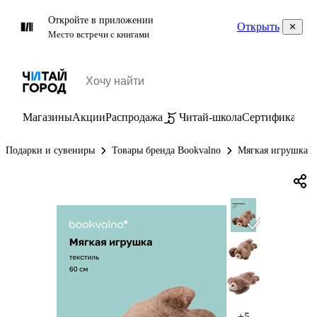
Откройте в приложении
Открыть
Место встречи с книгами
Магазины
Акции
Распродажа
Читай-школа
Сертификаты
П
Подарки и сувениры
Товары бренда Bookvalno
Мягкая игрушка П
+5