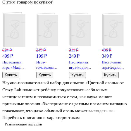
С этим товаром покупают
624 ₽
249 ₽
311 ₽
436 ₽
499 ₽
199 ₽
249 ₽
349 ₽
Настольная
Игра-
Настольная
Настольная
игра «Мафия
головоломка
игра-ходилка
игра-ходилка
Вся семья в
двусторонний
«Сокровища
«Тайны
Купить
Купить
Купить
Купить
сборе»,
лабиринт,
фараона»,
старого
Научно-познавательный набор для опытов «Цветной огонь» от
Hobby World
7х7х1,5 см
Дрофа-
замка»,
Медиа
Дрофа-
Crazy Lab поможет ребёнку почувствовать себя юным
Медиа
исследователем и познакомиться с тем, как наука меняет
привычные явления. Эксперимент с цветным пламенем наглядно
показывает, что даже обычный огонь может выглядеть по-
Перейти к описанию и характеристикам
разному — достаточно следовать инструкции и наблюдать
Развивающие игрушки
результат. Набор развивает мышление, наблюдательность и