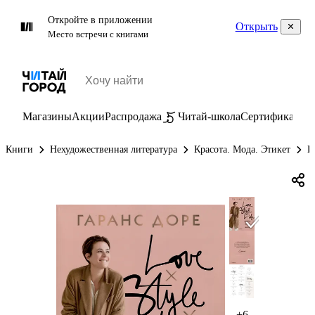
Откройте в приложении
Открыть
Место встречи с книгами
Магазины
Акции
Распродажа
Читай-школа
Сертификаты
П
Книги
Нехудожественная литература
Красота. Мода. Этикет
Г
+6