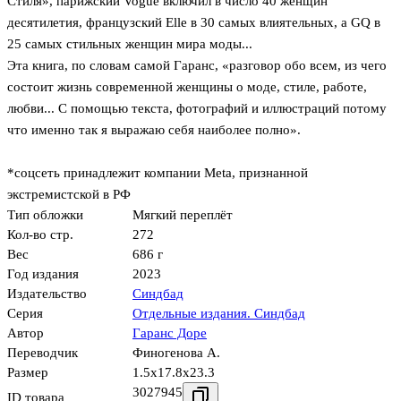
Стиля», парижский Vogue включил в число 40 женщин
десятилетия, французский Elle в 30 самых влиятельных, а GQ в
25 самых стильных женщин мира моды...
Эта книга, по словам самой Гаранс, «разговор обо всем, из чего
состоит жизнь современной женщины о моде, стиле, работе,
любви... С помощью текста, фотографий и иллюстраций потому
что именно так я выражаю себя наиболее полно».
*соцсеть принадлежит компании Meta, признанной
экстремистской в РФ
Тип обложки
Мягкий переплёт
Кол-во стр.
272
Вес
686 г
Год издания
2023
Издательство
Синдбад
Серия
Отдельные издания. Синдбад
Автор
Гаранс Доре
Переводчик
Финогенова А.
Размер
1.5x17.8x23.3
3027945
ID товара