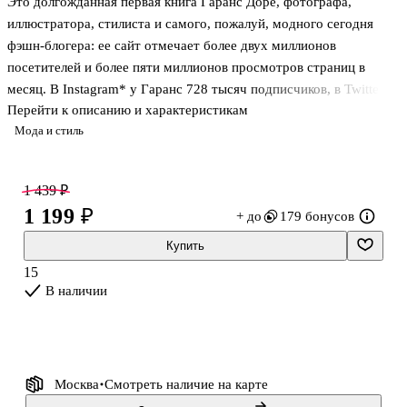
Это долгожданная первая книга Гаранс Доре, фотографа,
иллюстратора, стилиста и самого, пожалуй, модного сегодня
фэшн-блогера: ее сайт отмечает более двух миллионов
посетителей и более пяти миллионов просмотров страниц в
месяц. В Instagram* у Гаранс 728 тысяч подписчиков, в Twitter
Перейти к описанию и характеристикам
534 тысячи. Газета New York Times назвала ее «Хранительницей
Мода и стиль
Стиля», парижский Vogue включил в число 40 женщин
десятилетия, французский Elle в 30 самых влиятельных, а GQ в
25 самых стильных женщин мира моды...
1 439 ₽
Эта книга, по словам самой Гаранс, «разговор обо всем, из чего
1 199 ₽
+ до
179 бонусов
состоит жизнь современной женщины о моде, стиле, работе,
любви... С помощью текста, фотографий и иллюстраций потому
Купить
что именно так я выр
15
В наличии
Москва
Смотреть наличие
на карте