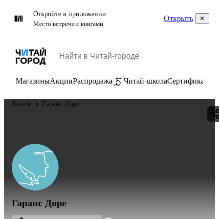
Откройте в приложении
Открыть
Место встречи с книгами
Магазины
Акции
Распродажа
Читай-школа
Сертификаты
П
Книги
Гаранс Доре
Гаранс Доре