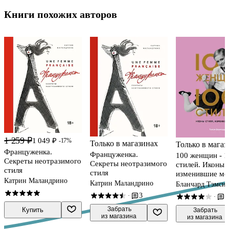
Книги похожих авторов
1 259 ₽
1 049 ₽
-17%
Только в магазинах
Только в магаз
Француженка.
Француженка.
100 женщин - 1
Секреты неотразимого
Секреты неотразимого
стилей. Иконы 
стиля
стиля
изменившие мо
Катрин Маландрино
Катрин Маландрино
Бланчард Тэмси
3
·
9
·
 Забрать

Купить
 Забрать

из магазина
из магазина