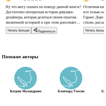
Ну что могу сказать по поводу данной книги?
Отличная книг
Достаточно интересная история девушки-
кто только на
дизайнера, которая делиться своим опытом,
Гаранс Доре 
жизненной историей и при этом дополняет
стилю, расск
всё модными советами и посвящает в к...
вообще про «
Читать больше
Читать больш
Поделиться
Похожие авторы
Катрин Маландрино
Бланчард Тэмсин
Ек