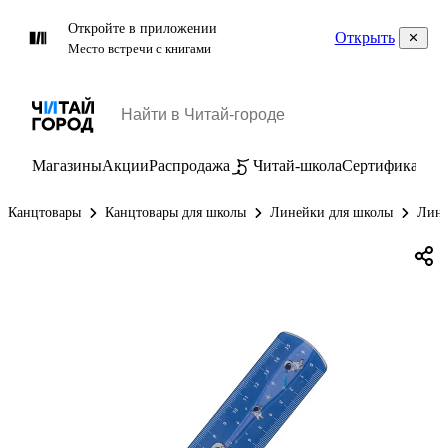
Откройте в приложении
Открыть
Место встречи с книгами
Магазины
Акции
Распродажа
Читай-школа
Сертификаты
П
Канцтовары
Канцтовары для школы
Линейки для школы
Лин