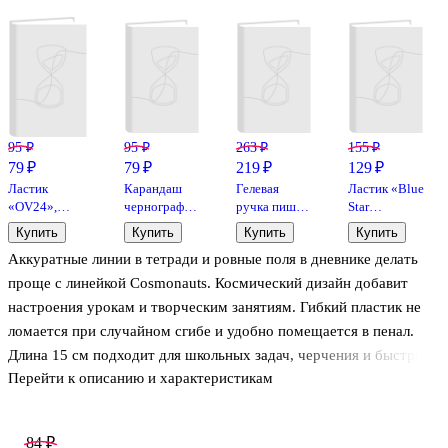
95 ₽
95 ₽
263 ₽
155 ₽
79 ₽
79 ₽
219 ₽
129 ₽
Ластик
Карандаш
Гелевая
Ластик «Blue
«OV24»,
чернографитный
ручка пиши-
Star
Factis,
с ластиком,
стирай
6521/40»,
Купить
Купить
Купить
Купить
овальный,
Maped, HB
синяя,
Koh-i-Noor,
Аккуратные линии в тетради и ровные поля в дневнике делать
мягкий
«Гусь», Yoi,
комбинированны
в
проще с линейкой Cosmonauts. Космический дизайн добавит
ассортименте
настроения урокам и творческим занятиям. Гибкий пластик не
ломается при случайном сгибе и удобно помещается в пенал.
Длина 15 см подходит для школьных задач, черчения и быстрых
Перейти к описанию и характеристикам
измерений дома. Лёгкая линейка комфортно лежит в руке и
помогает работать точнее.
84 ₽