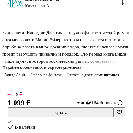
Книга 1 из 3
«Лиделиум. Наследие Десяти» — научно-фантастический роман
о космеогеологе Марии Эйлер, которая оказывается втянута в
борьбу за власть в мире древних родов, где новый всплеск магии
грозит разрушить привычный порядок. Это первая книга цикла
«Лиделиум», в которой космический размах сочетается с
Перейти к описанию и характеристикам
политическими интригами, закрытыми союзами и вопросом о
Young Adult
Любовное фэнтези
Фэнтези о дворцовых интригах
том, кому можно доверять, когда меняется расстановка сил во
всей галактике.
После таинственной катастрофы Мария приходит в себя на
1 319 ₽
секретной базе повстанцев. Все, кто был рядом с ней, либо
1 099 ₽
+ до
164 бонусов
погибли, либо лишились рассудка, и именно это делает её
важной фигурой в происходящем. Пока в Лиделиуме назревает
Купить
восстание, а великие дома ведут свою игру, ге
14
В наличии