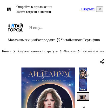
Откройте в приложении
Открыть
Место встречи с книгами
Магазины
Акции
Распродажа
Читай-школа
Сертификаты
П
Книги
Художественная литература
Фэнтези
Российское фэнте
+8