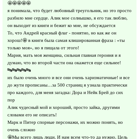
🤩🤩🤩🤩🤩
я понимала, что будет любовный треугольник, но это просто
разбило мне сердце. Алик мое солнышко, я его так люблю,
он выходит из книги и бежит ко мне, не обсуждается
То, что Андрей красный флаг - понятно, но как же он
хорош!🤩 в книги была самая клишированная фраза : «ты
только моя», но я пищала от этого!
Мария, мать моя женщина, сильная главная героиня и я
думаю, что во второй части она окажется еще сильнее!
🔤🔤🔤🔤🔤
их было очень много и все они очень харизматичные! и все
до жути прописаны…за 500 страниц я узнала практически
про каждого, для меня загадка: Дора и Нейк Брей до сих
пор
Алик чудесный мой и хороший, просто зайка, другими
словами его не описать!
Марк и Питер спорные персонажи, их можно понять, но
очень сложно
🤩Мы всего лишь люди. И нам всем что-то да нужно. Цель