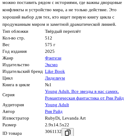
можно поставить рядом с историями, где важны дворцовые
конфликты и устройство мира, а не только действие. Это
хороший выбор для тех, кто ищет первую книгу цикла с
продуманным миром и заметной драматической линией.
Тип обложки
Твёрдый переплёт
Кол-во стр.
512
Вес
575 г
Год издания
2025
Жанр
Фэнтези
Издательство
Эксмо
Издательский бренд
Like Book
Цикл
Лиделиум
Книга в цикле
№1
Young Adult. Все звезды в нас самих.
Серия
Романтическая фантастика от Рии Райд
Аудитория
Young Adult
Автор
Рия Райд
Иллюстратор
RubyDi
,
Levanda Art
Размер
2.9x14.5x22
3061132
ID товара