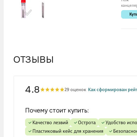
канцеля
«Elegant
Куп
Schiller, 
пластик
корпус
ОТЗЫВЫ
4.8
29 оценок
Как сформирован рей
Почему стоит купить:
качество лезвий
острота
удобство исп
пластиковый кейс для хранения
безопасно