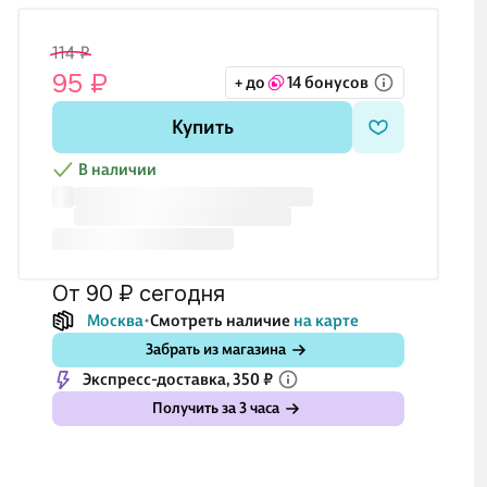
114 ₽
95 ₽
+ до
14 бонусов
Купить
В наличии
от 90 ₽
сегодня
Москва
Смотреть наличие
на карте
Забрать из магазина
Экспресс-доставка, 350 ₽
Получить за 3 часа
₽
191 ₽
191 ₽
162 ₽
19
₽
159 ₽
159 ₽
135 ₽
15
я для
Карандаш
Карандаш
Лезвия для
За