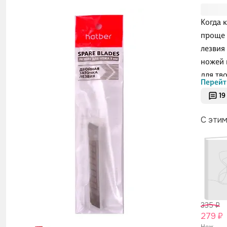
Когда 
проще 
лезвия
ножей 
для тв
Перейт
пенал 
19
теряли
С эти
335 ₽
279 ₽
Нож