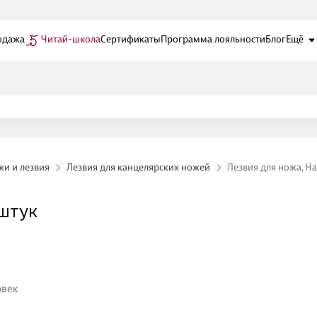
одажа
Читай-школа
Сертификаты
Программа лояльности
Блог
Ещё
жи и лезвия
Лезвия для канцелярских ножей
Лезвия для ножа, Hat
 штук
овек