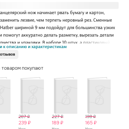
канцелярский нож начинает рвать бумагу и картон,
заменить лезвие, чем терпеть неровный рез. Сменные
 Hatber шириной 9 мм подойдут для большинства узких
и помогут аккуратно делать разметку, вырезать детали
орчества и упаковки. В наборе 10 штук, а пластиковый
и к описанию и характеристикам
позволяет надёжно хранить лезвия, чтобы они не
 отзывов
сь и их было безопаснее носить с собой.
м товаром покупают
287 ₽
227 ₽
198 ₽
162 
239 ₽
189 ₽
165 ₽
135 
Нож
Нож
Нож
Лезви