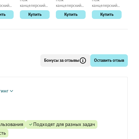
рский
канцелярский
канцелярский
канцелярский
ножа, 
»,
«Ultima»,
«Universal»,
GoodMark, 9 мм,
мм, 1
ить
Купить
Купить
Купить
К
9 мм,
Schiller, 9 мм
GoodMark, 9 мм,
металлический
овый
пластиковый
корпус
Бонусы за отзывы
Оставить отзыв
тинг
ользования
подходят для разных задач
сть