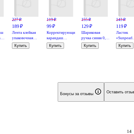
227 ₽
119 ₽
155 ₽
143 ₽
189 ₽
99 ₽
129 ₽
119 ₽
аш
Лента клейкая
Корректирующий
Шариковая
Ластик
h
упаковочная
карандаш
ручка синяя 0,5
«Sunpearl
прозрачная, 48
GoodMark, 8 мл,
мм, MC Gold,
6541/40», 
Купить
Купить
Купить
Купить
мм х 60 м,
металлический
MunHwa
Noor,
GoodMark
наконечник,
комбинир
морозостойкий
Оставить отзы
Бонусы за отзывы
14