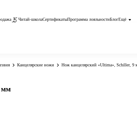
родажа
Читай-школа
Сертификаты
Программа лояльности
Блог
Ещё
езвия
Канцелярские ножи
Нож канцелярский «Ultima», Schiller, 9
9 мм