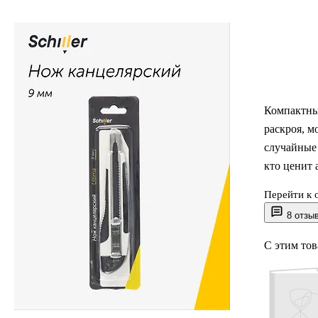
Компактны
раскроя, м
случайные 
кто ценит 
Перейти к 
Продукция 
8 отзы
соединили 
С этим то