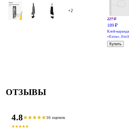
+2
227 ₽
189 ₽
Клей-каранд
«Extra», Eric
Krause, 15 г
Купить
ОТЗЫВЫ
4.8
16 оценок