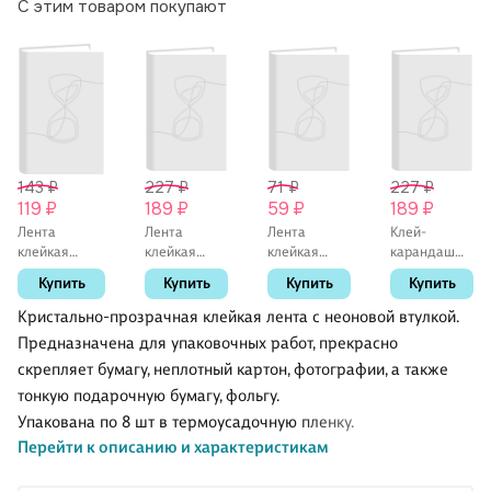
С этим товаром покупают
143 ₽
227 ₽
71 ₽
227 ₽
119 ₽
189 ₽
59 ₽
189 ₽
Лента
Лента
Лента
Клей-
клейкая
клейкая
клейкая
карандаш
прозрачная,
упаковочная
прозрачная,
«Extra»,
Купить
Купить
Купить
Купить
с цветной
прозрачная,
12 мм х 33 м,
Erich Krause,
втулкой, 19
48 мм х 60
GoodMark
15 г
Кристально-прозрачная клейкая лента с неоновой втулкой.
мм х 33 м,
м, GoodMark
Предназначена для упаковочных работ, прекрасно
GoodMark, в
скрепляет бумагу, неплотный картон, фотографии, а также
ассортименте
тонкую подарочную бумагу, фольгу.
Упакована по 8 шт в термоусадочную пленку.
Перейти к описанию и характеристикам
Длина намотки -33м
Ширина ленты - 19мм