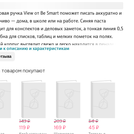
вая ручка View от Be Smart поможет писать аккуратно и
чиво — дома, в школе или на работе. Синяя паста
ит для конспектов и деловых заметок, а тонкая линия 0,5
бна для списков, таблиц и мелких пометок на полях.
й корпус выглядит свежо и легко находится в пенале или
и к описанию и характеристикам
е. Ручка комфортно лежит в руке и не отвлекает от дела.
отзыва
м товаром покупают
143 ₽
203 ₽
54 ₽
66 ₽
119 ₽
169 ₽
45 ₽
55 ₽
вая
Клей-карандаш
Шариковая
Тетрадь в
Тетра