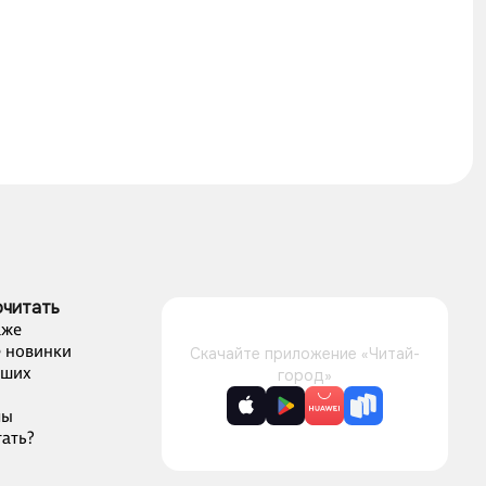
очитать
аже
 новинки
Скачайте приложение «Читай-
чших
город»
лы
ать?