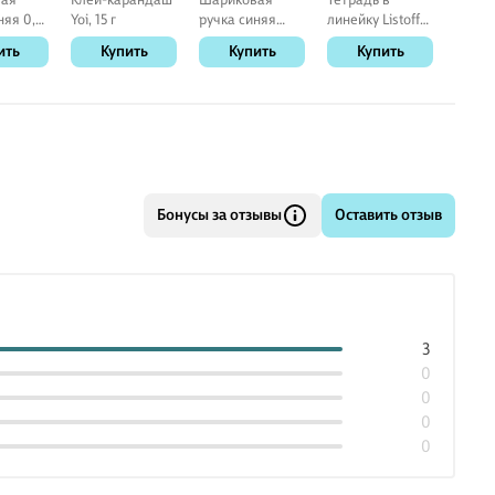
няя 0,5
Yoi, 15 г
ручка синяя
линейку Listoff
клетку
hetics
автоматическая
«Классическая
«Клас
ить
Купить
Купить
Купить
К
e Smart
0,7 мм, April, Be
серия» в
серия
Smart
ассортименте,
ассор
12 листов
18 ли
Бонусы за отзывы
Оставить отзыв
3
0
0
0
0