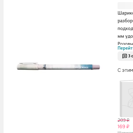
Шарико
разбор
подход
мм удо
Розовы
Перейт
на стол
3 
С эти
203 ₽
169 ₽
Шарико