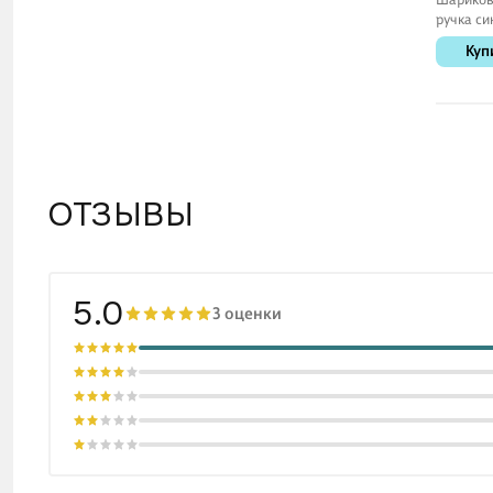
ручка си
мм, Aest
Куп
white, B
ОТЗЫВЫ
5.0
3 оценки