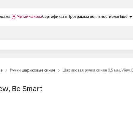
одажа
Читай-школа
Сертификаты
Программа лояльности
Блог
Ещё
ые
Ручки шариковые синие
Шариковая ручка синяя 0,5 мм, View, 
ew, Be Smart