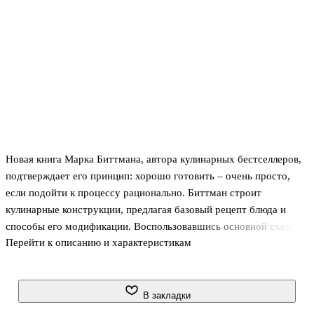
Новая книга Марка Биттмана, автора кулинарных бестселлеров,
подтверждает его принцип: хорошо готовить – очень просто,
если подойти к процессу рационально. Биттман строит
кулинарные конструкции, предлагая базовый рецепт блюда и
способы его модификации. Воспользовавшись основной схемой
Перейти к описанию и характеристикам
и чуть изменив список ингредиентов и процесс приготовления,
вы получите совершенно другое блюдо: количество вариаций
практически не ограничено. Кулинарная матрица – основа для
творчества, а инструкции Биттмана понятны даже новичку.
В закладки