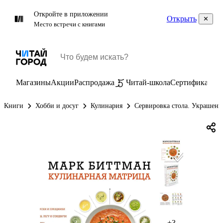
Откройте в приложении
Открыть
Место встречи с книгами
Магазины
Акции
Распродажа
Читай-школа
Сертификаты
П
Книги
Хобби и досуг
Кулинария
Сервировка стола. Украшени
+3