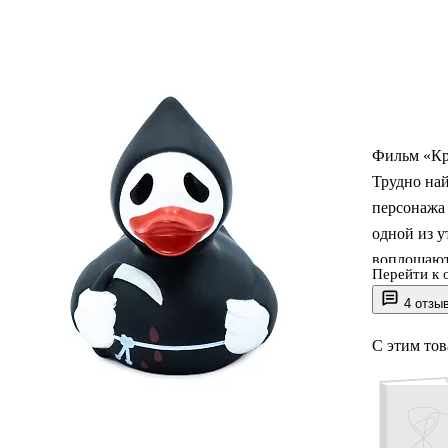
Фильм «Кр
Трудно най
персонажа
одной из у
воплощают 
Перейти к 
подарок лю
4 отзы
эксклюзивн
Хэллоуина.
С этим то
высочайшим
содержит т
другие пр