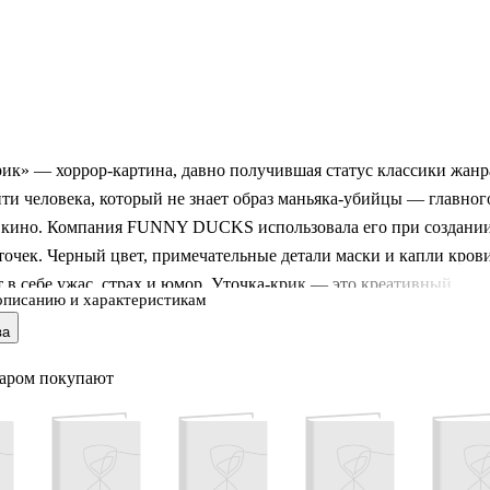
ик» — хоррор-картина, давно получившая статус классики жанр
ти человека, который не знает образ маньяка-убийцы — главног
 кино. Компания FUNNY DUCKS использовала его при создани
точек. Черный цвет, примечательные детали маски и капли кров
в себе ужас, страх и юмор. Уточка-крик — это креативный
описанию и характеристикам
бителю ужасов и тому, кто любит все оригинальное и
ва
ое.уточка-крик идеально дополнит витрину с товарами для
 Вся продукция, представленная на сайте, отличается
варом покупают
 качеством. Материал, используемый для их изготовления, не
оксических веществ, безопасен для детей. Стоит выделить и
еимущества: ориги