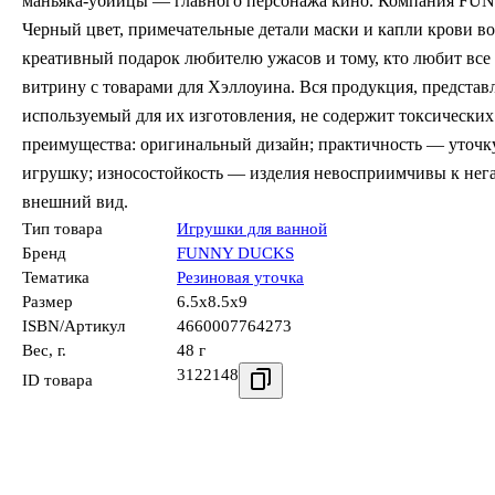
маньяка-убийцы — главного персонажа кино. Компания FUN
Черный цвет, примечательные детали маски и капли крови во
креативный подарок любителю ужасов и тому, кто любит все
витрину с товарами для Хэллоуина. Вся продукция, представ
используемый для их изготовления, не содержит токсических 
преимущества: оригинальный дизайн; практичность — уточку
игрушку; износостойкость — изделия невосприимчивы к не
внешний вид.
Тип товара
Игрушки для ванной
Бренд
FUNNY DUCKS
Тематика
Резиновая уточка
Размер
6.5x8.5x9
ISBN/Артикул
4660007764273
Вес, г.
48 г
3122148
ID товара