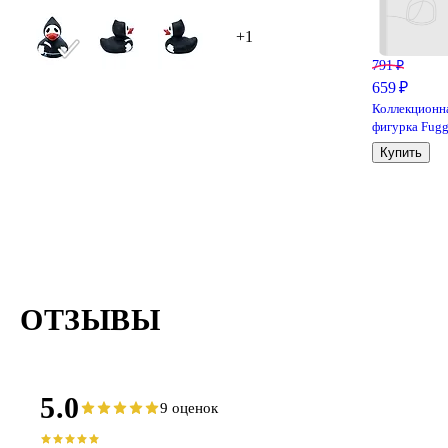
+1
791 ₽
659 ₽
Коллекционн
фигурка Fugg
Безумный
Купить
кролик
(фиолетовый
(FG2012-2)
ОТЗЫВЫ
5.0
9 оценок