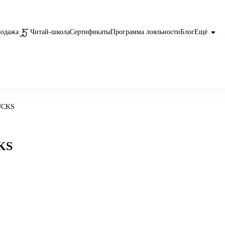
родажа
Читай-школа
Сертификаты
Программа лояльности
Блог
Ещё
UCKS
KS