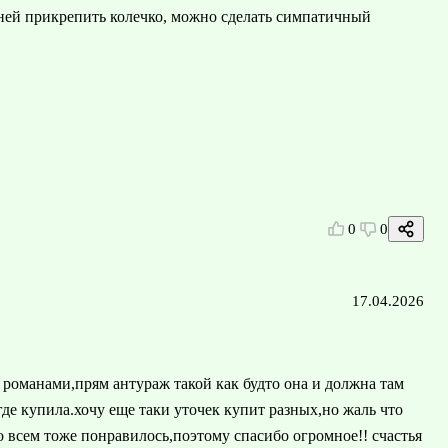
 ней прикрепить колечко, можно сделать симпатичный
0
0
17.04.2026
к романами,прям антураж такой как будто она и должна там
де купила.хочу еще таки уточек купит разных,но жаль что
о всем тоже понравилось,поэтому спасибо огромное!! счастья