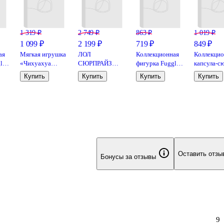
1 319 ₽
2 749 ₽
863 ₽
1 019 ₽
1 099 ₽
2 199 ₽
719 ₽
849 ₽
ая
Мягкая игрушка
ЛОЛ
Коллекционная
Коллекцио
lers
«Чихуахуа
СЮРПРАЙЗ
фигурка Fugglers
капсула-с
розовая», 25 см
Кукла в шаре
Персиковый
Чашка Ка
Купить
Купить
Купить
Купить
Hello Kitty &
малыш (белый)
Hello Kitty
)
Friends с
(FG2012-9)
ассортиме
аксессуарами
(HK001)
L.O.L.
SURPRISE!
(66249)
Оставить отзы
Бонусы за отзывы
9