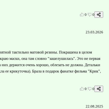
0
0
23.03.2026
приятной тактильно матовой резины. Покрашена в целом
краю маски, она там словно "зашелушилась". Это не первая
на них держится очень хорошо, облезать не должна. Детальки
екла ее крикуточка). Брала в подарок фанатке фильма "Крик",
0
0
22.08.2025