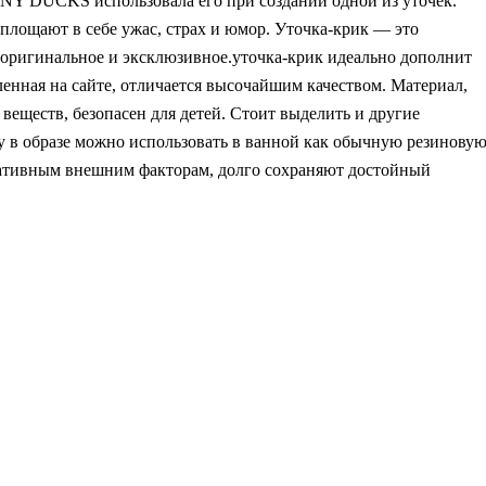
NY DUCKS использовала его при создании одной из уточек.
площают в себе ужас, страх и юмор. Уточка-крик — это
 оригинальное и эксклюзивное.уточка-крик идеально дополнит
ленная на сайте, отличается высочайшим качеством. Материал,
веществ, безопасен для детей. Стоит выделить и другие
 в образе можно использовать в ванной как обычную резинову
гативным внешним факторам, долго сохраняют достойный