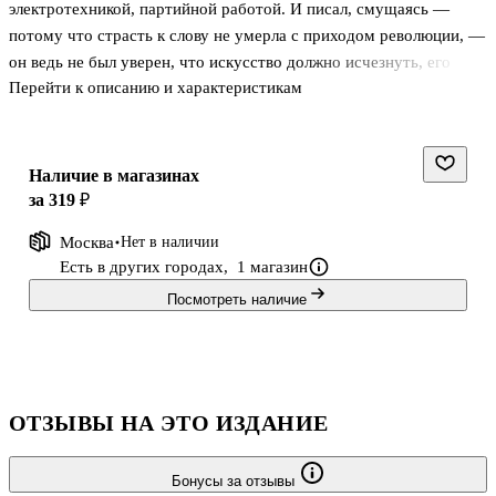
электротехникой, партийной работой. И писал, смущаясь —
потому что страсть к слову не умерла с приходом революции, —
он ведь не был уверен, что искусство должно исчезнуть, его
Перейти к описанию и характеристикам
обязан сменить «сущий энтузиазм жизни». Он монашески
ограничивал себя, стыдясь любви к слову, как греха. И от этого
его слово становилось особенно цельным, плотным,
вещественным, фраза казалась тяжелой и неповоротливой, как
Наличие в магазинах
будто мысль еще только рождается, «примеривается» к
за 319 ₽
действительности. Произведения Андрея Платонова не были
Москва
Нет в наличии
оценены по достоинству при жизни писателя: они повергались
Есть в других городах,
1 магазин
идеологической критике,
Посмотреть наличие
ОТЗЫВЫ НА ЭТО ИЗДАНИЕ
Бонусы за отзывы