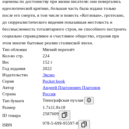
оценены по достоинству при жизни писателя: они повергались
идеологической критике, большая часть была издана только
после его смерти, в том числе и повесть «Котлован», гротескно,
до сюрреалистического видения показавшая жестокость и
бессмысленность тоталитарного строя, не способного построить
социально справедливое и счастливое общество, отразив при
этом многие бытовые реалии сталинской эпохи.
Тип обложки
Мягкий переплёт
Кол-во стр.
224
Вес
152 г
Год издания
2022
Издательство
Эксмо
Серия
Pocket book
Автор
Андрей Платонович Платонов
Страна
Россия
Типографская пухлая
Тип бумаги
Размер
1.7x11.8x18
2587609
ID товара
978-5-699-95597-8
ISBN