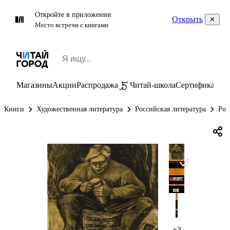
Откройте в приложении
Открыть
Место встречи с книгами
Магазины
Акции
Распродажа
Читай-школа
Сертификаты
П
Книги
Художественная литература
Российская литература
Рос
+3