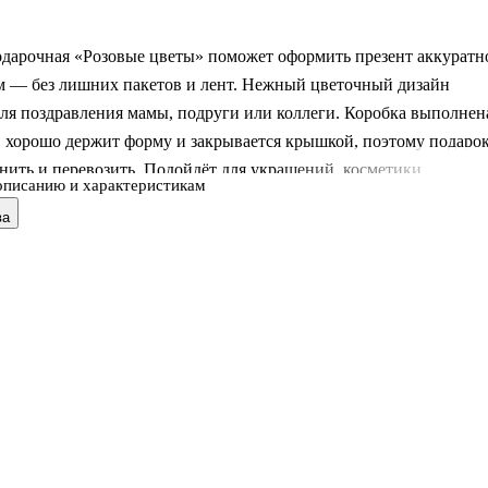
одарочная «Розовые цветы» поможет оформить презент аккуратн
ом — без лишних пакетов и лент. Нежный цветочный дизайн
ля поздравления мамы, подруги или коллеги. Коробка выполнен
, хорошо держит форму и закрывается крышкой, поэтому подаро
нить и перевозить. Подойдёт для украшений, косметики,
описанию и характеристикам
 сладостей и памятных мелочей.
ва