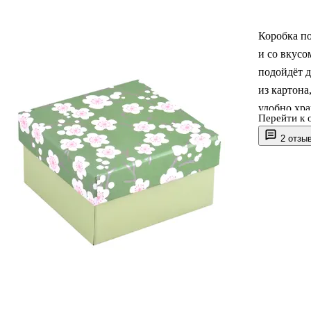
Коробка п
и со вкус
подойдёт д
из картона
удобно хра
Перейти к 
небольших
2 отзы