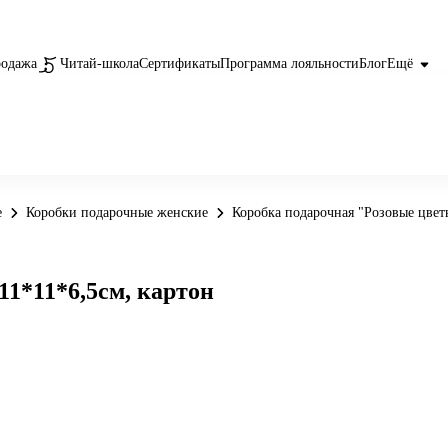
родажа
Читай-школа
Сертификаты
Программа лояльности
Блог
Ещё
е
Коробки подарочные женские
Коробка подарочная "Розовые цвет
11*11*6,5см, картон