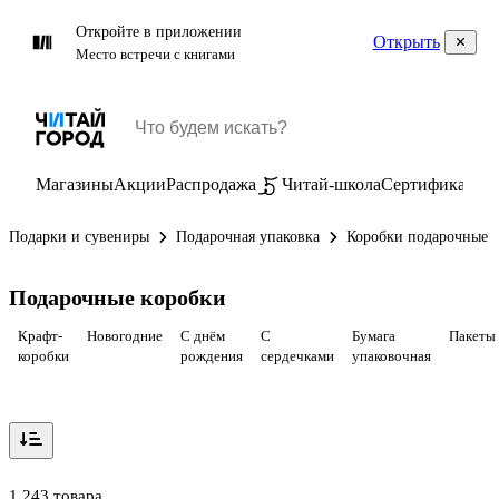
Откройте в приложении
Открыть
Место встречи с книгами
Магазины
Акции
Распродажа
Читай-школа
Сертификаты
П
Подарки и сувениры
Подарочная упаковка
Коробки подарочные
Подарочные коробки
Крафт-
Новогодние
С днём
С
Бумага
Пакеты
коробки
рождения
сердечками
упаковочная
1 243 товара