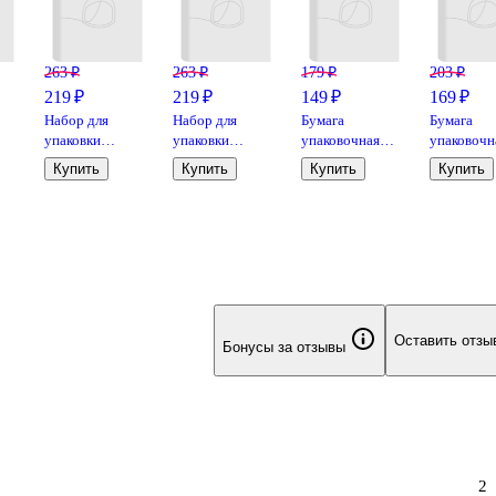
263 ₽
263 ₽
179 ₽
203 ₽
219 ₽
219 ₽
149 ₽
169 ₽
Набор для
Набор для
Бумага
Бумага
упаковки
упаковки
упаковочная
упаковочн
т,
«Жёлтый
"Перламутр
70*100см
70*100см
Купить
Купить
Купить
Купить
металлик», бант,
темный"
"Волнистый
"Крафт и
лента
паттерн" глянц.,
веревочка
инд.уп.
Оставить отзы
Бонусы за отзывы
2