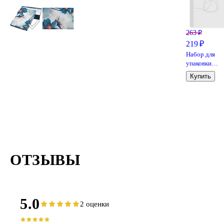
263 ₽
219 ₽
Набор для
упаковки
«Синий», бан
Купить
лента
ОТЗЫВЫ
5.0
2 оценки