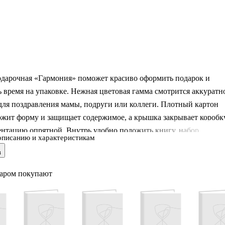
одарочная «Гармония» поможет красиво оформить подарок и
 время на упаковке. Нежная цветовая гамма смотрится аккуратн
для поздравления мамы, подруги или коллеги. Плотный картон
жит форму и защищает содержимое, а крышка закрывает коробку
ентацию опрятной. Внутрь удобно положить книгу, набор
описанию и характеристикам
 косметику или небольшой текстиль. Подарочная коробка
в
одойдёт для праздников и хранения приятных мелочей.
варом покупают