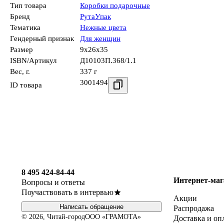
Тип товара
Коробки подарочные
Бренд
РутаУпак
Тематика
Нежные цвета
Гендерный признак
Для женщин
Размер
9x26x35
ISBN/Артикул
Д10103П.368/1.1
Вес, г.
337 г
3001494
ID товара
8 495 424-84-44
Интернет-маг
Вопросы и ответы
Поучаствовать в интервью
Акции
Написать обращение
Распродажа
© 2026, Читай-город
ООО «ГРАМОТА»
Доставка и оп