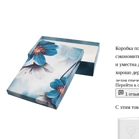
Коробка п
сэкономить
и уместна 
хорошо дер
делая през
Перейти к 
сладостей,
1 отзы
РутаУпак п
С этим то