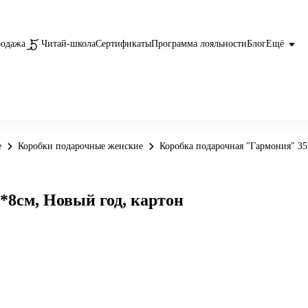
родажа
Читай-школа
Сертификаты
Программа лояльности
Блог
Ещё
е
Коробки подарочные женские
Коробка подарочная "Гармония" 35
*8см, Новый год, картон