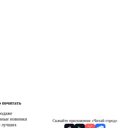
о почитать
родаже
вные новинки
Скачайте приложение «Читай-город»
з лучших