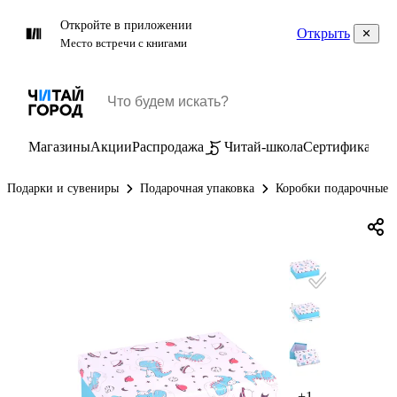
Откройте в приложении
Открыть
Место встречи с книгами
Магазины
Акции
Распродажа
Читай-школа
Сертификаты
П
Подарки и сувениры
Подарочная упаковка
Коробки подарочные
+1