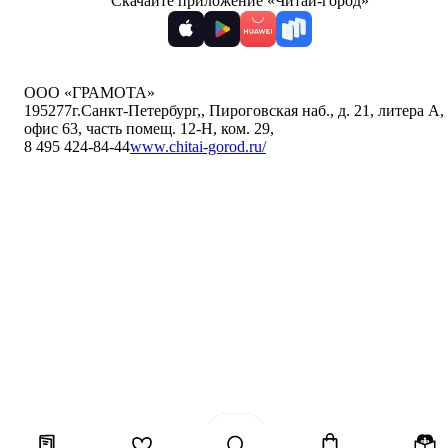
Скачайте приложение «Читай-город»
ООО «ГРАМОТА»
195277
г.Санкт-Петербург,
,
Пироговская наб., д. 21, литера А,
офис 63, часть помещ. 12-Н, ком. 29
,
8 495 424-84-44
www.chitai-gorod.ru/