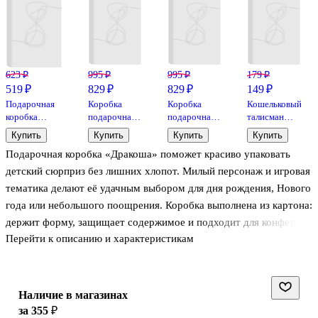
623 ₽
995 ₽
995 ₽
179 ₽
519 ₽
829 ₽
829 ₽
149 ₽
Подарочная
Коробка
Коробка
Кошельковый
коробка
подарочная
подарочная
талисман
«Звёздная
"Алфавит"
"ПИОН"
Лопата
Купить
Купить
Купить
Купить
ночь», 21 х
305*200*130см,
30.5*20*13см,
(Янтарь,Смола)
Подарочная коробка «Дракоша» поможет красиво упаковать
14 см
картон крафт
картон
(4х6) (Л-1)
детский сюрприз без лишних хлопот. Милый персонаж и игровая
тематика делают её удачным выбором для дня рождения, Нового
года или небольшого поощрения. Коробка выполнена из картона:
держит форму, защищает содержимое и подходит для конфет,
Перейти к описанию и характеристикам
небольших игрушек, книжки или набора канцелярии. Аккуратная
упаковка сразу создаёт праздничное настроение — остаётся
только добавить ленточку и открытку.
Наличие в магазинах
за 355 ₽