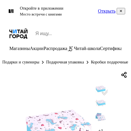
Откройте в приложении
Открыть
Место встречи с книгами
Магазины
Акции
Распродажа
Читай-школа
Сертификаты
П
Подарки и сувениры
Подарочная упаковка
Коробки подарочные
+1