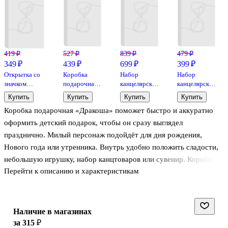
419 ₽
527 ₽
839 ₽
479 ₽
349 ₽
439 ₽
699 ₽
399 ₽
Открытка со
Коробка
Набор
Набор
значком
подарочная
канцелярский
канцелярский
Корги
"Геометрия"
«Demon
«Demon
Купить
Купить
Купить
Купить
Поздравляю!
15.5*15.5*6.5,
Slayer 9»
Slayer 8»
Коробка подарочная «Дракоша» поможет быстро и аккуратно
(15х11)
картон
(ручка,
(ручка и
(конверт)
значок и
тетрадь 48
оформить детский подарок, чтобы он сразу выглядел
(картон,
скетчбук А5
листов), в
празднично. Милый персонаж подойдёт для дня рождения,
металл)
60 листов), в
подарочной
Нового года или утренника. Внутрь удобно положить сладости,
подарочной
упаковке,
упаковке,
ЭМСИ
небольшую игрушку, набор канцтоваров или сувенир. Коробка
ЭМСИ
Перейти к описанию и характеристикам
сделана из картона: держит форму и защищает содержимое при
переноске. Такой вариант упаковки экономит время на поиске
бумаги и делает вручение подарка более приятным.
Наличие в магазинах
за 315 ₽