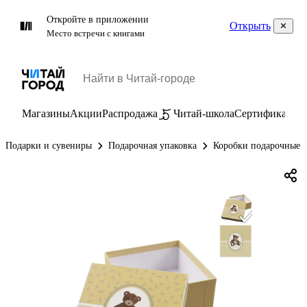
Откройте в приложении
Открыть
Место встречи с книгами
Магазины
Акции
Распродажа
Читай-школа
Сертификаты
П
Подарки и сувениры
Подарочная упаковка
Коробки подарочные