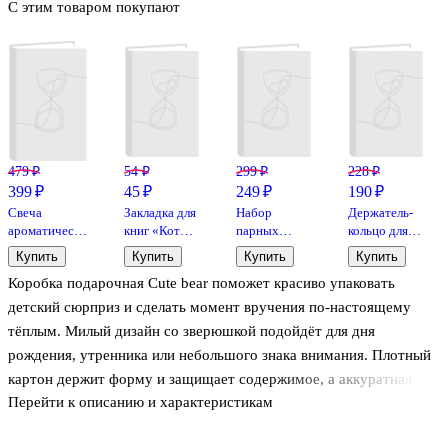
С этим товаром покупают
479 ₽
54 ₽
299 ₽
228 ₽
399 ₽
45 ₽
249 ₽
190 ₽
Свеча
Закладка для
Набор
Держатель-
ароматическая
книг «Коты в
парных
кольцо для
в стеклянной
комбинезонах»,
браслетов
телефона
Купить
Купить
Купить
Купить
баночке
пластик, Be
Мишка и
MOOMIN
Коробка подарочная Cute bear поможет красиво упаковать
серия Цитаты
positive
Котик
(Фрэкен
С друзьями
(силикон)
Снорк)
детский сюрприз и сделать момент вручения по-настоящему
мы всегда
(12-04407-
(металл)
тёплым. Милый дизайн со зверюшкой подойдёт для дня
чувствуем
B81) (Lafilaf)
(коробка)
рождения, утренника или небольшого знака внимания. Плотный
себя, как дома
(Г.
картон держит форму и защищает содержимое, а аккуратная
Друммонд)
Перейти к описанию и характеристикам
крышка позволяет быстро собрать упаковку без лишних усилий.
(ваниль) (6х6)
Внутрь удобно положить сладости, небольшую игрушку, книгу