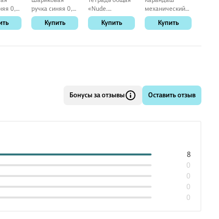
няя 0,5
ручка синяя 0,7
«Nude.
механический
пласт
old,
мм, BPS-GP-F L,
Растение», 120
«H-185-SL(B)»,
Good
ить
Купить
Купить
Купить
К
Pilot
листов в клетку,
Pilot, 0,5 мм
А5 - Be Smart
Бонусы за отзывы
Оставить отзыв
8
0
0
0
0