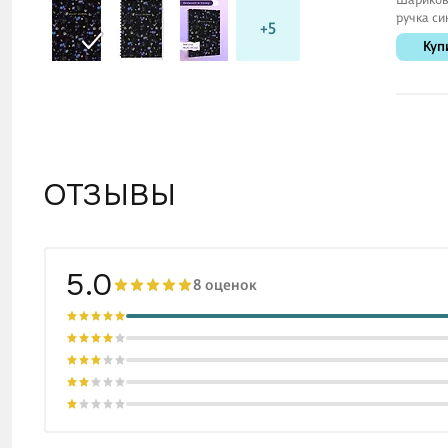
ручка си
+5
мм, MC G
Куп
MunHwa
ОТЗЫВЫ
5.0
8 оценок