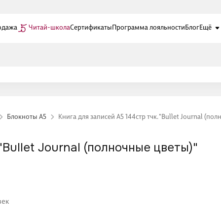
одажа
Читай-школа
Сертификаты
Программа лояльности
Блог
Ещё
Блокноты А5
Книга для записей А5 144стр тчк. "Bullet Journal (по
"Bullet Journal (полночные цветы)"
век