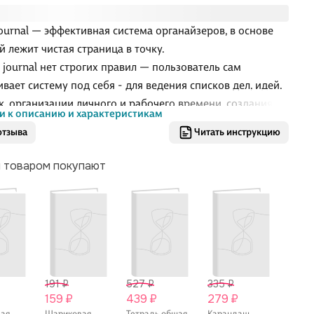
 Journal — эффективная система органайзеров, в основе
й лежит чистая страница в точку.
t journal нет строгих правил — пользователь сам
ивает систему под себя - для ведения списков дел, идей,
к, организации личного и рабочего времени, создания
и к описанию и характеристикам
карт.
отзыва
Читать инструкцию
Journal – это творчество в планировании!
м товаром покупают
191 ₽
527 ₽
335 ₽
83 ₽
159 ₽
439 ₽
279 ₽
69 ₽
вая
Шариковая
Тетрадь общая
Карандаш
Линейк