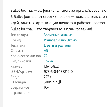
Bullet Journal — эффективная система органайзеров, в о
В Bullet journal нет строгих правил — пользователь сам
идей, заметок, организации личного и рабочего времен
Bullet Journal – это творчество в планировании!
Тип товара
Записные книжки
Бренд
Издательство Эксмо
Тематика
Цветы и растения
Формат
А5
Количество листов
72
Вид линовки
Точка
Размер
1.6x16.8x21.1
ISBN/Артикул
978-5-04-188819-0
Вес, г.
227 г
ID товара
3009192
Возрастное
16+
ограничение