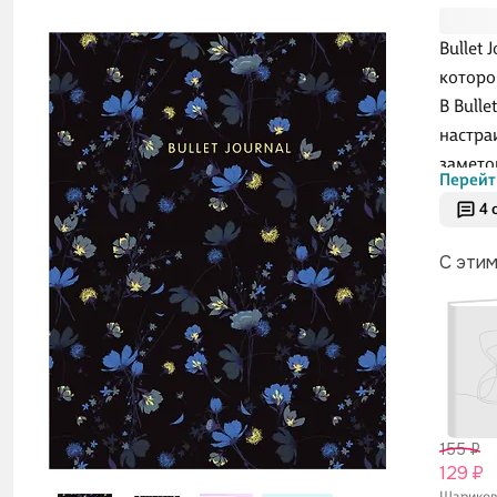
Bullet
которо
В Bulle
настра
замето
Перейт
майнд-
4 
Bullet 
С эти
155 ₽
129 ₽
Шарико