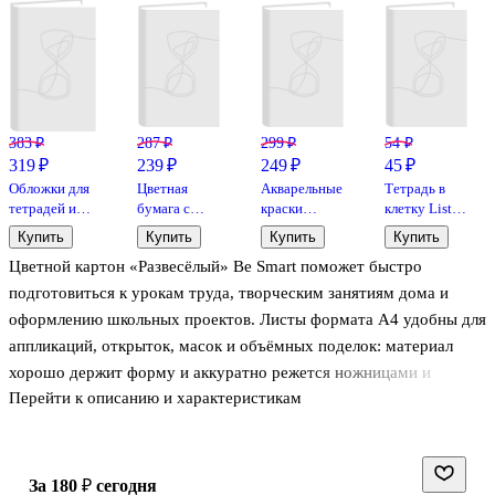
383 ₽
287 ₽
299 ₽
54 ₽
319 ₽
239 ₽
249 ₽
45 ₽
Обложки для
Цветная
Акварельные
Тетрадь в
тетрадей и
бумага с
краски
клетку Listoff
дневников,
блёстками 5
«Мультики»
«Классическая
Купить
Купить
Купить
Купить
100 мкм,
цветов 5
12 цветов,
серия» в
Цветной картон «Развесёлый» Be Smart поможет быстро
209х350 мм,
листов А4,
Гамма
ассортименте,
Топ-Спин, 10
Art idea
12 листов
подготовиться к урокам труда, творческим занятиям дома и
штук
оформлению школьных проектов. Листы формата А4 удобны для
аппликаций, открыток, масок и объёмных поделок: материал
хорошо держит форму и аккуратно режется ножницами и
Перейти к описанию и характеристикам
канцелярским ножом. Дизайнерский принт добавляет работе
выразительности, даже если времени на декор почти нет. Набор
упакован в плотную картонную папку — удобно хранить и брать
с собой.
за 180 ₽
сегодня