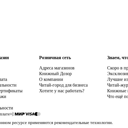
азин
Розничная сеть
Знаем, чт
Адреса магазинов
Скоро в п
Книжный Дозор
Эксклюзи
лата
О компании
Лучшие и
яльности
Читай-город для бизнеса
Читай-жу
ертификаты
Хотите у нас работать?
Книжные 
ажи
Что ещё п
ьности
плате
онном ресурсе применяются
рекомендательные технологии
.