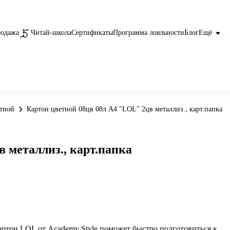
родажа
Читай-школа
Сертификаты
Программа лояльности
Блог
Ещё
етной
Картон цветной 08цв 08л А4 "LOL" 2цв металлиз., карт.папка
 металлиз., карт.папка
ртон LOL от Academy Style поможет быстро подготовиться к