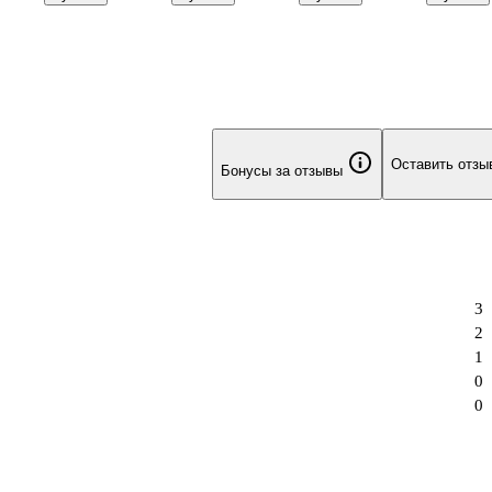
0
листов А4,
цветов, Гамма
«Классиче
,
Каляка-Маляка
серия» в
ассортиме
12 листов
Оставить отзы
Бонусы за отзывы
3
2
1
0
0