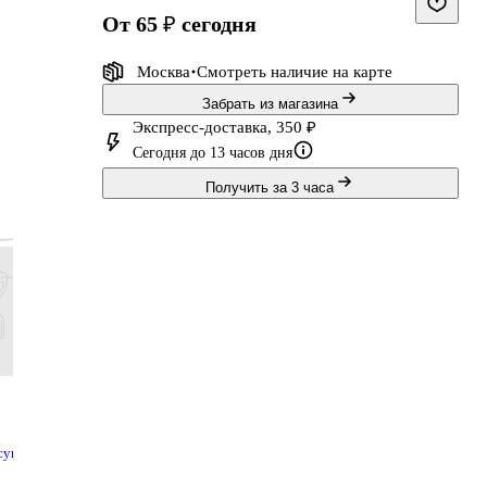
от 65 ₽
сегодня
Москва
Смотреть наличие
на карте
Забрать из магазина
в
Экспресс-доставка, 350 ₽
ми
Сегодня до 13 часов дня
Получить за 3 часа
66 ₽
119 ₽
251 ₽
227 ₽
55 ₽
99 ₽
209 ₽
189 ₽
Тетрадь в клетку
Ластик
Пластилин
Клей-к
сую
Listoff
«Elephant
«Классика», 8
«Extra»
stoff
«Классическая
300/40», Koh-i-
цветов, 160 г,
Krause, 
Купить
Купить
Купить
Купит