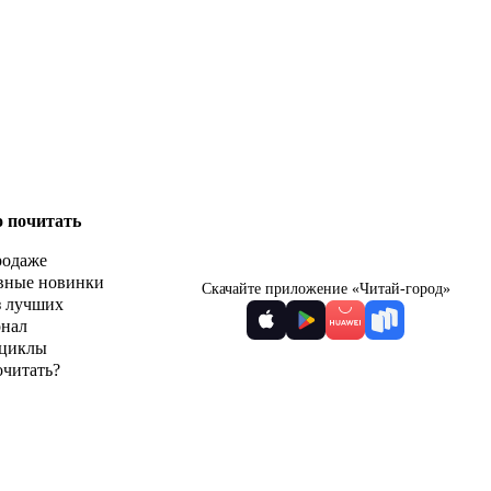
о почитать
родаже
вные новинки
Скачайте приложение «Читай-город»
з лучших
рнал
циклы
очитать?