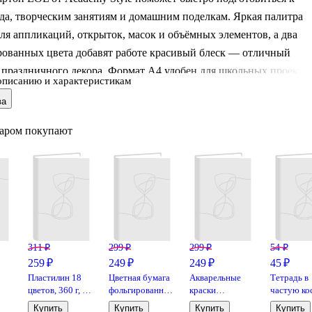
да, творческим занятиям и домашним поделкам. Яркая палитра
ля аппликаций, открыток, масок и объёмных элементов, а два
рованных цвета добавят работе красивый блеск — отличный
 праздничного декора. Формат А4 удобен для школьных проекто
описанию и характеристикам
танных шаблонов. Набор упакован в картонную папку с героиня
ва
 аккуратно хранятся и не мнутся в рюкзаке.
варом покупают
311 ₽
299 ₽
299 ₽
54 ₽
259 ₽
249 ₽
249 ₽
45 ₽
Пластилин 18
Цветная бумага
Акварельные
Тетрадь в
цветов, 360 г, Art
фольгированная
краски
частую ко
00
idea
7 цветов 7
«Мультики» 12
линейку Li
Купить
Купить
Купить
Купить