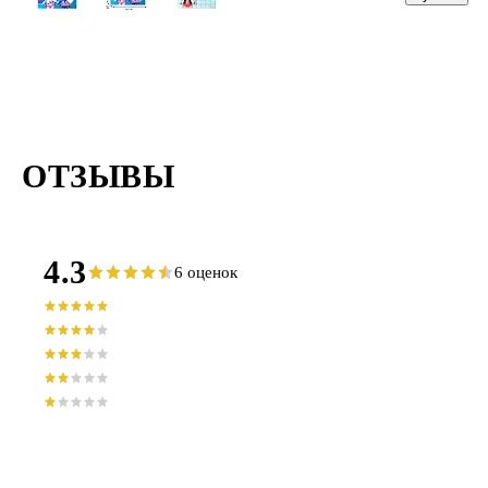
мкм, 209х35
мм, Топ-Спин
10 штук
ОТЗЫВЫ
4.3
6 оценок