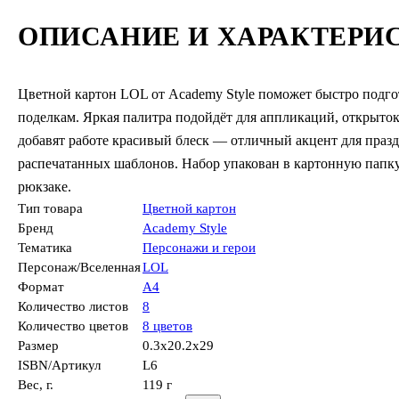
ОПИСАНИЕ И ХАРАКТЕРИ
Цветной картон LOL от Academy Style поможет быстро подго
поделкам. Яркая палитра подойдёт для аппликаций, открыток
добавят работе красивый блеск — отличный акцент для праз
распечатанных шаблонов. Набор упакован в картонную папку
рюкзаке.
Тип товара
Цветной картон
Бренд
Academy Style
Тематика
Персонажи и герои
Персонаж/Вселенная
LOL
Формат
А4
Количество листов
8
Количество цветов
8 цветов
Размер
0.3x20.2x29
ISBN/Артикул
L6
Вес, г.
119 г