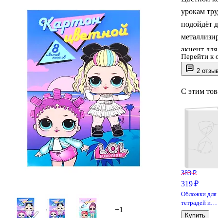
урокам тру
подойдёт д
металлизи
акцент для
Перейти к 
и распеча
2 отзы
LOL: листы
С этим то
383 ₽
319 ₽
Обложки для
тетрадей и
+1
дневников, 1
Купить