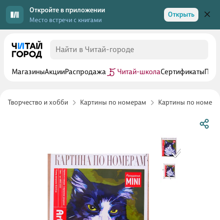
Откройте в приложении
Открыть
Место встречи с книгами
Магазины
Акции
Распродажа
Читай-школа
Сертификаты
Прог
Творчество и хобби
Картины по номерам
Картины по номерам