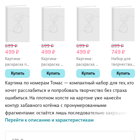
599 ₽
599 ₽
599 ₽
899 ₽
499 ₽
499 ₽
499 ₽
749 ₽
Картина-
Картина-
Картина-
Набор для
раскраска по
раскраска по
раскраска по
творчества
номерам
номерам
номерам
Феникс+.
Купить
Купить
Купить
Купить
«Счастливый
«Корги», 20 х
«Цветущие
Алмазная
котик в
14 см,
лимоны», 20
мозаика
Картина по номерам Томас — компактный набор для тех, кто
поле», 20 х 14
Артвентура
х 14 см,
«Котик с
хочет расслабиться и попробовать творчество без страха
см,
Артвентура
фонариками»,
ошибиться. На плотном холсте на картоне уже нанесён
Артвентура
30 х 40 см
контур забавного котёнка с пронумерованными
фрагментами: остаётся лишь последовательно закрашивать
Перейти к описанию и характеристикам
участки нужными цветами и наблюдать, как из простых
штрихов рождается тёплый, уютный сюжет.