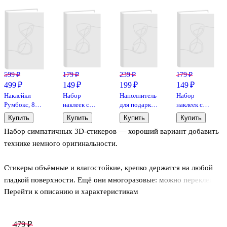
599 ₽
179 ₽
239 ₽
179 ₽
499 ₽
149 ₽
199 ₽
149 ₽
Наклейки
Набор
Наполнитель
Набор
Румбокс, 8
наклеек с
для подарков
наклеек с
локаций, 8
полем для
«S-2.
полем для
Купить
Купить
Купить
Купить
листов с
создания
Молочный»,
создания
Набор симпатичных 3D-стикеров — хороший вариант добавить
наклейками,
миниатюрных
20 г
миниатюрных
13.3x19 см,
сцен, размер
сцен, размер
технике немного оригинальности.
Mazari
150х125 мм
150х125 мм
Стикеры объёмные и влагостойкие, крепко держатся на любой
гладкой поверхности. Ещё они многоразовые: можно переклеить
Перейти к описанию и характеристикам
на другое место, если понадобится, и не останется никаких
липких отпечатков.
479 ₽