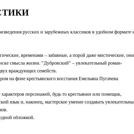
СТИКИ
оизведения русских и зарубежных классиков в удобном формате 
гические, временами – забавные, а порой даже мистические, они
оиске смысла жизни. "Дубровский" – увлекательный роман-
двух враждующих семейств.
ором на фоне крестьянского восстания Емельяна Пугачева
е характеров персонажей, будь то крестьянин или помещик,
ий язык и, наконец, мастерское умение создавать увлекательны
мов.
 одной обложкой.