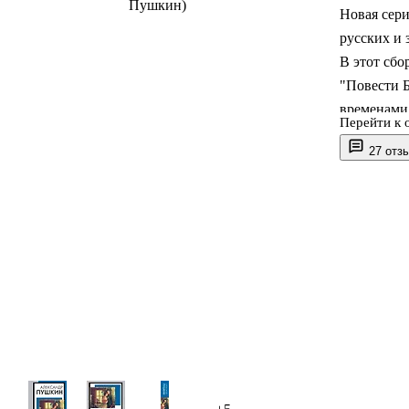
Новая сери
русских и 
В этот сбо
"Повести Б
временами 
Перейти к 
истории о 
27 отз
– увлекат
потомками
И наконец 
крестьянск
история л
Все эти пр