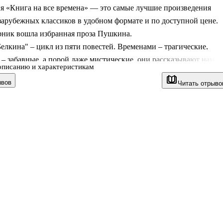
я «Книга на все времена» — это самые лучшие произведения
зарубежных классиков в удобном формате и по доступной цене.
рник вошла избранная проза Пушкина.
елкина" – цикл из пяти повестей. Временами – трагические,
– забавные, а порой даже мистические, они рассказывают нам
описанию и характеристикам
любви, мести, одиночестве, о поиске смысла жизни. "Дубровски
ывов
Читать отрыво
ельный роман-повесть о внезапно вспыхнувшем чувстве между
 двух враждующих семейств.
"Капитанская дочка" – исторический роман, в котором на фоне
ого восстания Емельяна Пугачева разворачивается трогательная
юбви.
оизведения объединяет то