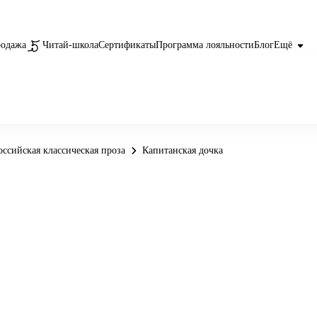
родажа
Читай-школа
Сертификаты
Программа лояльности
Блог
Ещё
оссийская классическая проза
Капитанская дочка