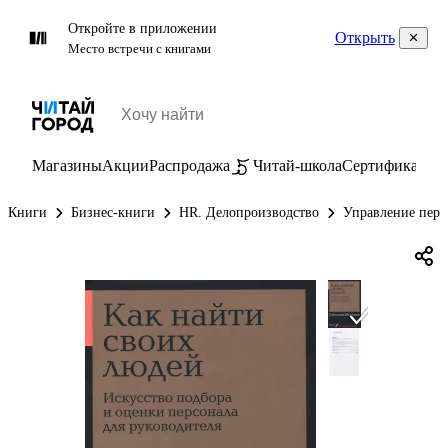
Откройте в приложении
Открыть
Место встречи с книгами
Магазины
Акции
Распродажа
Читай-школа
Сертификаты
П
Книги
Бизнес-книги
HR. Делопроизводство
Управление перс