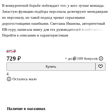
В конкурентной борьбе побеждает тот, у кого лучше команда.
Зачастую функцию подбора персонала делегируют менеджерам
по персоналу, но такой подход чреват серьезными
дорогостоящими ошибками. Светлана Иванова, авторитетный
HR-гуру, написала книгу для тех руководителей и собственников
Перейти к описанию и характеристикам
бизнеса, которые непосредственно проводят собеседования с
кандидатами и принимают решения о приеме на работу. Книга
дает простые и эффективные методики, которые позволяют
875 ₽
подбирать «правильных» людей — не абстрактно лучших, а тех,
729 ₽
+ до
109 бонусов
кто будет наиболее эффективным в условиях корпоративной
культуры вашей компании и на конкретной позиции. Краткая и
Купить
ясная форма изложения, множество практических заданий,
4
многочисленные пр
Осталось мало
Наличие в магазинах