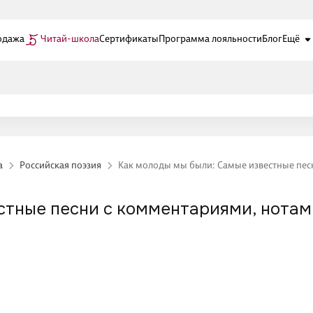
одажа
Читай-школа
Сертификаты
Программа лояльности
Блог
Ещё
а
Российская поэзия
Как молоды мы были: Самые известные пес
стные песни с комментариями, нота