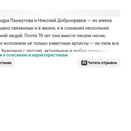
ндра Пахмутова и Николай Добронравов — их имена
ывно связанные и в жизни, и в сознании нескольких
ний людей. Почти 70 лет они вместе писали песни,
е исполняли не только известные артисты — их пела вся
. Знакомые с детства, актуальные в любые времена — эти
и к описанию и характеристикам
и сегодня
отзыва
Читать отрывок
о шагают по всей России: "Мелодия", "Нежность", "Я не
наче", "Беловежская пуща", "Надежда — мой компас
, "Птица счастья", "До свиданья, Москва", "Русский вальс"
ие-многие другие.
честве А.Н. Пахмутовой и Н.Н. Добронравова нашла
ние наша история от послевоенных лет до настоящего
и, а героями стали олимпийские чемпионы и покорители
а, геологи