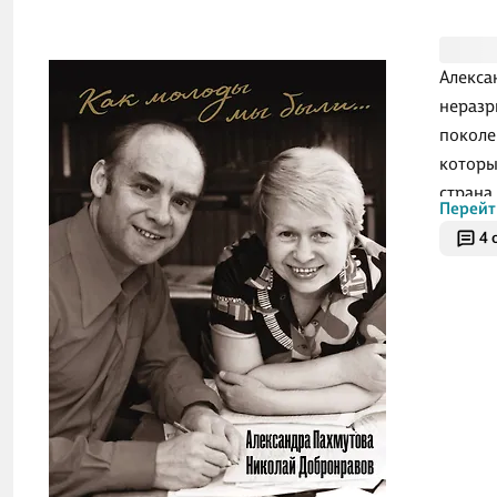
Алекса
неразр
поколе
которы
страна
Перейт
песни 
4 
уверенн
могу и
земной"
и мног
В твор
отраже
времен
космос