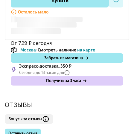
Купить
персидские персонажи — Драгоценный Селим и его враг,
жестокий царь Хадджадж, — оказываются ярки
Осталось мало
от 729 ₽
сегодня
Москва
Смотреть наличие
на карте
Забрать из магазина
Экспресс-доставка, 350 ₽
Сегодня до 13 часов дня
Получить за 3 часа
ОТЗЫВЫ
Бонусы за отзывы
Оставить отзыв