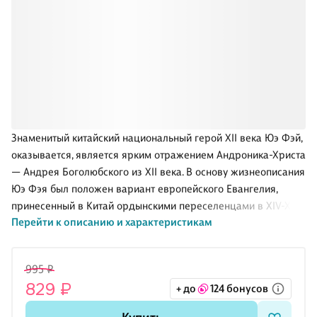
Знаменитый китайский национальный герой XII века Юэ Фэй,
оказывается, является ярким отражением Андроника-Христа
— Андрея Боголюбского из XII века. В основу жизнеописания
Юэ Фэя был положен вариант европейского Евангелия,
принесенный в Китай ордынскими переселенцами в XIV-XV
Перейти к описанию и характеристикам
веках. Это Сказание уважительно адаптировали, «переодели
в китайские одежды». Известная сегодня «биография» Юэ
Фэя содержит множество параллелей с жизнеописанием
995 ₽
Андроника-Христа. Персы также «взяли себе» (на бумаге)
829 ₽
+ до
124 бонусов
некоторые центральные сюжеты русско-ордынской истории
XII века и «переодели их в персидские одеяния». Известные