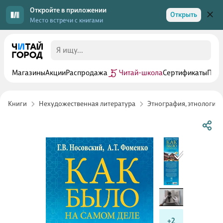
Откройте в приложении
Открыть
Место встречи с книгами
Магазины
Акции
Распродажа
Читай-школа
Сертификаты
Прог
Книги
Нехудожественная литература
Этнография, этнология
+2