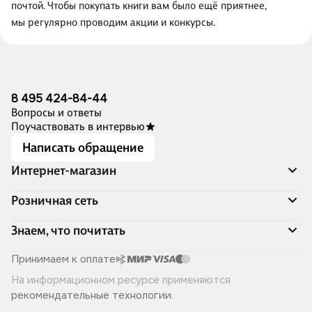
почтой. Чтобы покупать книги вам было ещё приятнее,
мы регулярно проводим акции и конкурсы.
8 495 424-84-44
Вопросы и ответы
Поучаствовать в интервью
Написать обращение
Интернет-магазин
Акции
Розничная сеть
Распродажа
Доставка и оплата
Адреса магазинов
Знаем, что почитать
Программа лояльности
Книжный Дозор
Подарочные сертификаты
О компании
Скоро в продаже
Принимаем к оплате
Правила продажи
Читай-город для бизнеса
Эксклюзивные новинки
На информационном ресурсе применяются
Политика конфиденциальности
Хотите у нас работать?
Лучшие из лучших
рекомендательные технологии
.
Читай-журнал