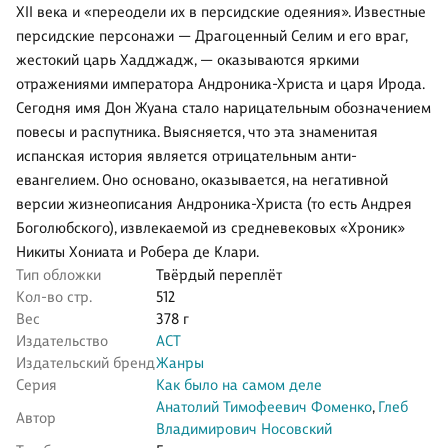
XII века и «переодели их в персидские одеяния». Известные
персидские персонажи — Драгоценный Селим и его враг,
жестокий царь Хадджадж, — оказываются яркими
отражениями императора Андроника-Христа и царя Ирода.
Сегодня имя Дон Жуана стало нарицательным обозначением
повесы и распутника. Выясняется, что эта знаменитая
испанская история является отрицательным анти-
евангелием. Оно основано, оказывается, на негативной
версии жизнеописания Андроника-Христа (то есть Андрея
Боголюбского), извлекаемой из средневековых «Хроник»
Никиты Хониата и Робера де Клари.
Тип обложки
Твёрдый переплёт
Кол-во стр.
512
Вес
378 г
Издательство
АСТ
Издательский бренд
Жанры
Серия
Как было на самом деле
Анатолий Тимофеевич Фоменко
,
Глеб
Автор
Владимирович Носовский