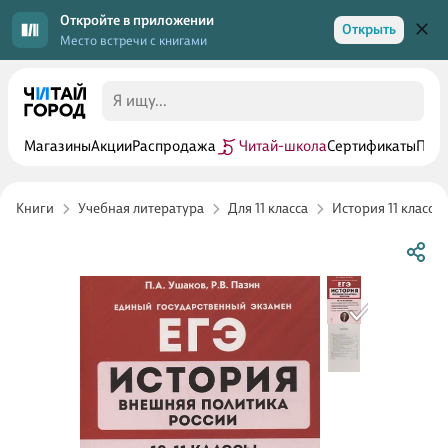
Откройте в приложении
Открыть
Место встречи с книгами
Магазины
Акции
Распродажа
Читай-школа
Сертификаты
Прог
Книги
Учебная литература
Для 11 класса
История 11 класс