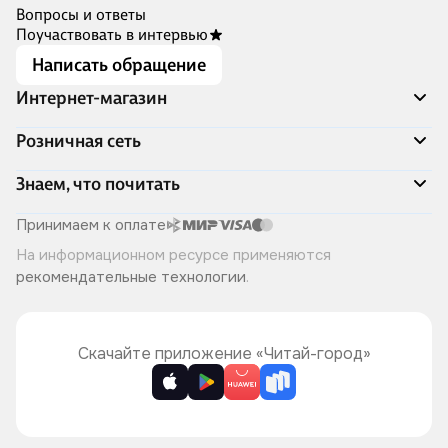
Вопросы и ответы
Поучаствовать в интервью
Написать обращение
Интернет-магазин
Акции
Розничная сеть
Распродажа
Доставка и оплата
Адреса магазинов
Знаем, что почитать
Программа лояльности
Книжный Дозор
Подарочные сертификаты
О компании
Скоро в продаже
Принимаем к оплате
Правила продажи
Читай-город для бизнеса
Эксклюзивные новинки
На информационном ресурсе применяются
Политика конфиденциальности
Хотите у нас работать?
Лучшие из лучших
рекомендательные технологии
.
Читай-журнал
Книжные циклы
Что ещё почитать?
Скачайте приложение «Читай-город»