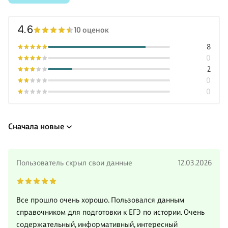
•ответы ко всем заданиям.
4.6
10 оценок
Ученику книга поможет подгот
8
0
2
0
0
Сначала новые
Пользователь скрыл свои данные
12.03.2026
Все прошло очень хорошо. Пользовался данным
справочником для подготовки к ЕГЭ по истории. Очень
содержательный, информативный, интересный