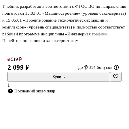
Учебник разработан в соответствии с ФГОС ВО по направлению
подготовки 15.03.01 «Машиностроение» (уровень бакалавриата)
и 15.05.01 «Проектирование технологических машин и
комплексов» (уровень специалитета) и полностью соответствует
рабочей программе дисциплины «Инженерная графика»,
Перейти к описанию и характеристикам
читаемой в МГТУ им. Н. Э. Баумана.
Согласно стандартам Единой системы конструкторской
документации (ЕСКД), представлены определения и правила,
2 519 ₽
даны рекомендации по выбору изображений деталей, изложены
2 099 ₽
+ до
314 бонусов
правила нанесения размеров. Показана последовательность
выполнения изображений сборочной единицы с натуры,
Купить
приведены правила составления спецификации и выполнения
1
чертежей деталей по чертежу сборочной единицы, а та
Последний экземпляр