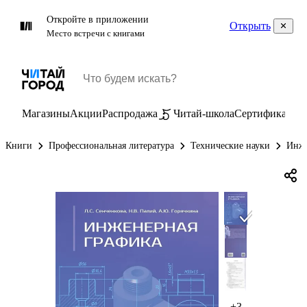
Откройте в приложении
Открыть
Место встречи с книгами
Магазины
Акции
Распродажа
Читай-школа
Сертификаты
П
Книги
Профессиональная литература
Технические науки
Инже
+3