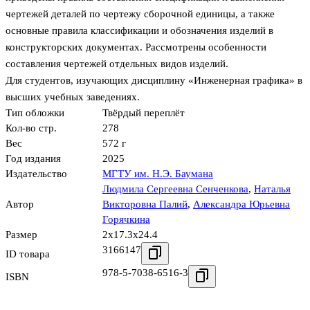
чертежей деталей по чертежу сборочной единицы, а также
основные правила классификации и обозначения изделий в
конструкторских документах. Рассмотрены особенности
составления чертежей отдельных видов изделий.
Для студентов, изучающих дисциплину «Инженерная графика» в
высших учебных заведениях.
Тип обложки
Твёрдый переплёт
Кол-во стр.
278
Вес
572 г
Год издания
2025
Издательство
МГТУ им. Н.Э. Баумана
Людмила Сергеевна Сенченкова
,
Наталья
Автор
Викторовна Палий
,
Александра Юрьевна
Горячкина
Размер
2x17.3x24.4
3166147
ID товара
978-5-7038-6516-3
ISBN