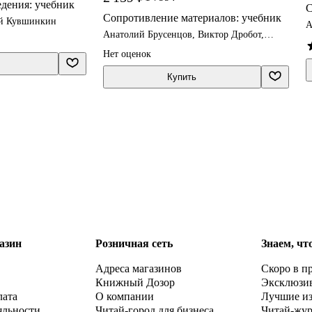
дения: учебник
С
Сопротивление материалов: учебник
ей Кувшинкин
А
Анатолий Брусенцов, Виктор Дробот,
Дмитрий Лебедев
Нет оценок
Купить
азин
Розничная сеть
Знаем, чт
Адреса магазинов
Скоро в п
Книжный Дозор
Эксклюзи
лата
О компании
Лучшие и
яльности
Читай-город для бизнеса
Читай-жу