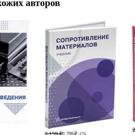
хожих авторов
2
2 159 ₽
1 799 ₽
-17%