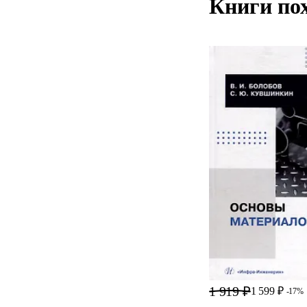
Книги по
1 919 ₽
1 599 ₽
-17%