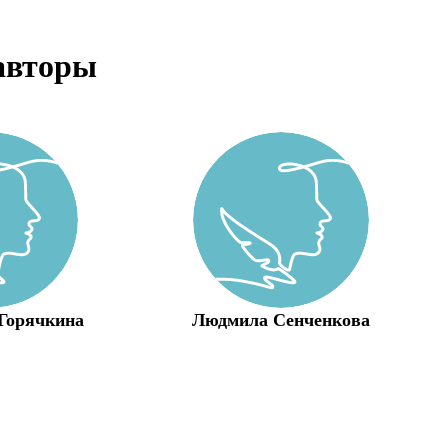
авторы
Горячкина
Людмила Сенченкова