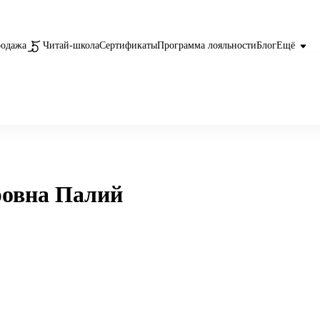
родажа
Читай-школа
Сертификаты
Программа лояльности
Блог
Ещё
ровна Палий