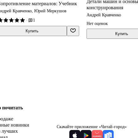
Детали машин и основ
опротивление материалов: Учебник
конструирования
ндрей Кравченко, Юрий Меркушов
Андрей Кравченко
·
1
Нет оценок
Купить
Купить
о почитать
родаже
вные новинки
Скачайте приложение «Читай-город»
з лучших
рнал