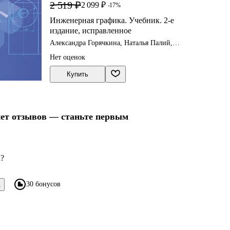
2 519 ₽
2 099 ₽
-17%
Инженерная графика. Учебник. 2-е
издание, исправленное
Александра Горячкина, Наталья Палий,
Людмила Сенченкова
Нет оценок
Купить
нет отзывов — станьте первым
а?
30 бонусов
в