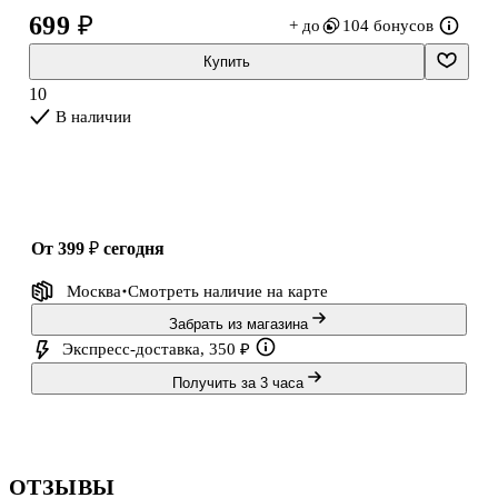
699 ₽
+ до
104 бонусов
Характеристики:
Для детей от 5 лет
Купить
Состав: вода очищенная, полимеры, консервант, пигменты,
10
кристаллическая соль, пластификатор, ароматизаторы, пластик,
В наличии
дерево.
Срок годности: 3 года
от 399 ₽
сегодня
Москва
Смотреть наличие
на карте
Забрать из магазина
Экспресс-доставка, 350 ₽
Получить за 3 часа
ОТЗЫВЫ