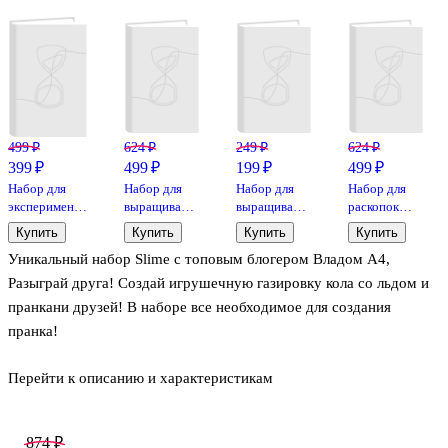
499 ₽
624 ₽
249 ₽
624 ₽
399 ₽
499 ₽
199 ₽
499 ₽
Набор для
Набор для
Набор для
Набор для
экспериментов
выращивания
выращивания
раскопок
«Радужное
кристаллов
кристаллов
«Ящерицы»,
Купить
Купить
Купить
Купить
пламя»,
«Волшебный
«Фиолетовый
Бумбарам
Уникальный набор Slime с топовым блогером Владом А4,
Каррас
кристалл с
кристалл»,
пожеланием
Lori
Разыграй друга! Создай игрушечную газировку кола со льдом и
Здоровья»,
пранкани друзей! В наборе все необходимое для создания
Бумбарам
пранка!
Перейти к описанию и характеристикам
Комплектность: клей для слайма - 1 упаковка; активатор для
слайма - 1 упаковка; стаканчик газировка Кола - 1 шт;
Инструкция - 1 шт; декор для создания розыгрыша - 1 комплект
874 ₽