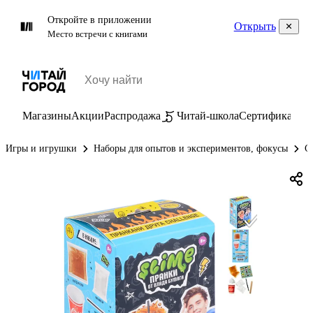
Откройте в приложении
Открыть
Место встречи с книгами
Магазины
Акции
Распродажа
Читай-школа
Сертификаты
П
Игры и игрушки
Наборы для опытов и экспериментов, фокусы
С