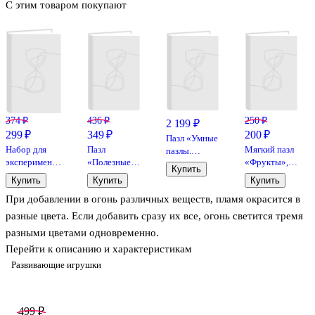
С этим товаром покупают
374 ₽
436 ₽
250 ₽
2 199 ₽
299 ₽
349 ₽
200 ₽
Пазл «Умные
Набор для
Пазл
Мягкий пазл
пазлы.
экспериментов
«Полезные
«Фрукты», 4
Буквы, слоги,
Купить
«Гарри
машины»,
пазловые
слова»,
Купить
Купить
Купить
Поттер
магнитный, 2
фигурки,
Робинс
При добавлении в огонь различных веществ, пламя окрасится в
Дымовуха»,
шт., El’Basco
Дрофа-
Centrum
Kids
Медиа
разные цвета. Если добавить сразу их все, огонь светится тремя
разными цветами одновременно.
Перейти к описанию и характеристикам
Развивающие игрушки
499 ₽