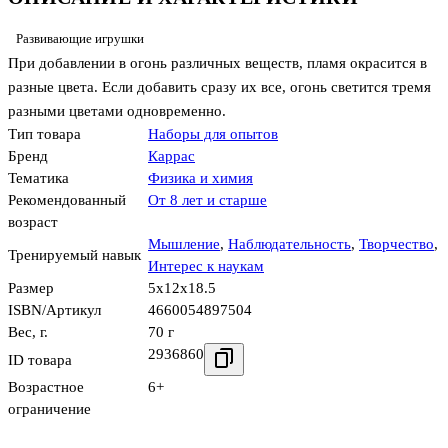
Развивающие игрушки
При добавлении в огонь различных веществ, пламя окрасится в
разные цвета. Если добавить сразу их все, огонь светится тремя
разными цветами одновременно.
Тип товара
Наборы для опытов
Бренд
Каррас
Тематика
Физика и химия
Рекомендованный
От 8 лет и старше
возраст
Мышление
,
Наблюдательность
,
Творчество
,
Тренируемый навык
Интерес к наукам
Размер
5x12x18.5
ISBN/Артикул
4660054897504
Вес, г.
70 г
2936860
ID товара
Возрастное
6+
ограничение