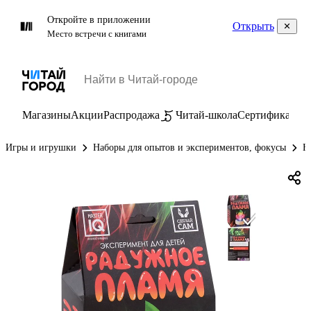
Откройте в приложении
Открыть
Место встречи с книгами
Магазины
Акции
Распродажа
Читай-школа
Сертификаты
П
Игры и игрушки
Наборы для опытов и экспериментов, фокусы
Н