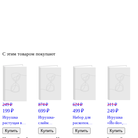
С этим товаром покупают
249 ₽
874 ₽
624 ₽
311 ₽
199 ₽
699 ₽
499 ₽
249 ₽
Игрушка
Игрушка-
Набор для
Игрушка
растущая в
слайм
раскопок
«Йо-йо»,
воде «Дино»
«Кола», Aqua
«Морские
Bookvalno
Купить
Купить
Купить
Купить
Slime
обитатели»,