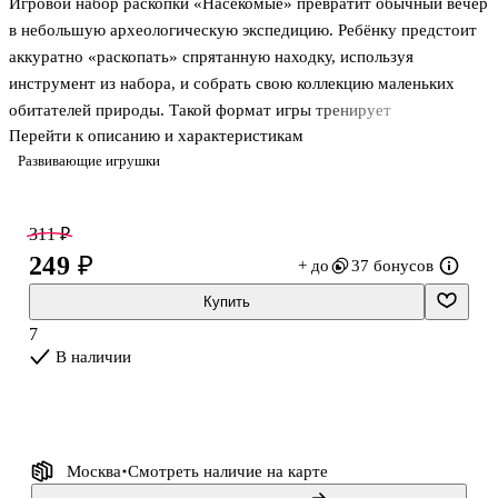
Игровой набор раскопки «Насекомые» превратит обычный вечер
Бумбарам
в небольшую археологическую экспедицию. Ребёнку предстоит
аккуратно «раскопать» спрятанную находку, используя
инструмент из набора, и собрать свою коллекцию маленьких
обитателей природы. Такой формат игры тренирует
Перейти к описанию и характеристикам
усидчивость, мелкую моторику и внимание к деталям, а заодно
Развивающие игрушки
помогает узнать больше о мире насекомых.
Набор подойдёт детям от 3 лет: его удобно брать в дорогу,
311 ₽
дарить на праздник или использовать для спокойных занятий
249 ₽
+ до
37 бонусов
дома. Упаковка-блистер защищает содержимое и подходит для
витринного хранения.
Купить
7
В наличии
Москва
Смотреть наличие
на карте