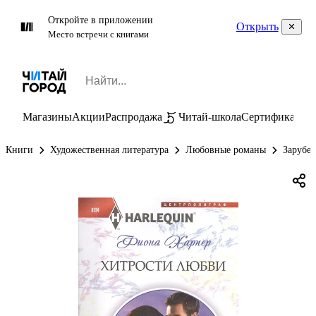
Откройте в приложении
Открыть
Место встречи с книгами
Магазины
Акции
Распродажа
Читай-школа
Сертификаты
П
Книги
Художественная литература
Любовные романы
Зарубе