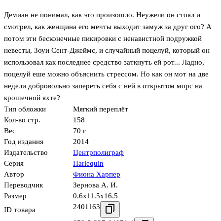
Демиан не понимал, как это произошло. Неужели он стоял и
смотрел, как женщина его мечты выходит замуж за друг ого? А
потом эти бесконечные пикировки с ненавистной подружкой
невесты, Зоуи Сент-Джеймс, и случайный поцелуй, который он
использовал как последнее средство заткнуть ей рот... Ладно,
поцелуй еше можно объяснить стрессом. Но как он мот на две
недели добровольно запереть себя с ней в открытом морс на
крошечной яхте?
Тип обложки
Мягкий переплёт
Кол-во стр.
158
Вес
70 г
Год издания
2014
Издательство
Центрполиграф
Серия
Harlequin
Автор
Фиона Харпер
Переводчик
Зернова А. И.
Размер
0.6x11.5x16.5
2401163
ID товара