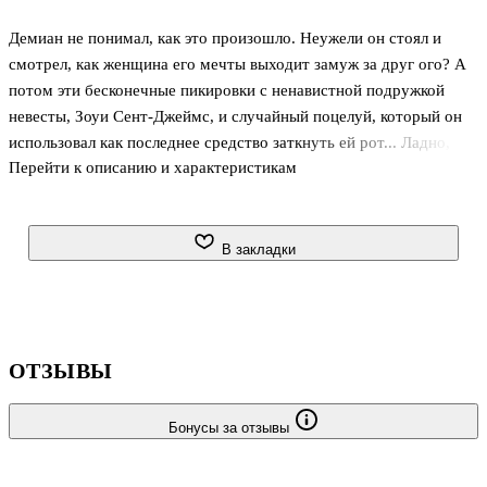
Демиан не понимал, как это произошло. Неужели он стоял и
смотрел, как женщина его мечты выходит замуж за друг ого? А
потом эти бесконечные пикировки с ненавистной подружкой
невесты, Зоуи Сент-Джеймс, и случайный поцелуй, который он
использовал как последнее средство заткнуть ей рот... Ладно,
Перейти к описанию и характеристикам
поцелуй еше можно объяснить стрессом. Но как он мот на две
недели добровольно запереть себя с ней в открытом морс на
крошечной яхте?
В закладки
ОТЗЫВЫ
Бонусы за отзывы