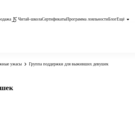
родажа
Читай-школа
Сертификаты
Программа лояльности
Блог
Ещё
ежные ужасы
Группа поддержки для выживших девушек
ушек