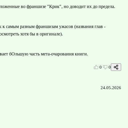
аложенные во франшизе "Крик", но доводит их до предела.
к к самым разным франшизам ужасов (названия глав -
осмотреть хотя бы в оригинале).
вает бОльшую часть мета-очарования книги.
0
0
24.05.2026