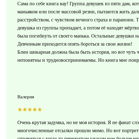
Сама по себе книга вау! Группа девушек из пяти дам, к
маньяком или после массовой резни, пытаются жить дал
расстройством, с чувством вечного страха и параноии. Т
девушка из группы пропадает, а потом её находят мёртво
была погибнуть от своего манька. Остальные девушки на
Девчонкам приходится опять бороться за свои жизни!
Блин шикарная должна была быть история, но вот чуть 
непонятны и трудновоспринимаемы. Но книга мне понр
Валерия
Очень крутая задумка, но не моя история. Я не фанат с
многочисленные отсылки прошли мимо. Но вот портрет 
справиться с когда-то пережитым ужасом,нон больше ниг