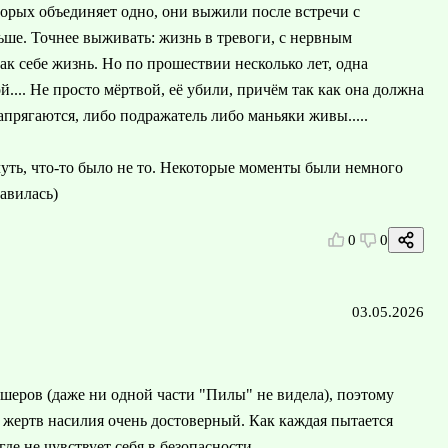
оторых объединяет одно, они выжили после встречи с
ьше. Точнее выживать: жизнь в тревоги, с нервным
ак себе жизнь. Но по прошествии несколько лет, одна
й.... Не просто мёртвой, её убили, причём так как она должна
прягаются, либо подражатель либо маньяки живы.....
чуть, что-то было не то. Некоторые моменты были немного
авилась)
0
0
03.05.2026
лэшеров (даже ни одной части "Пилы" не видела), поэтому
жертв насилия очень достоверный. Как каждая пытается
де не чувствует себя в безопасности.