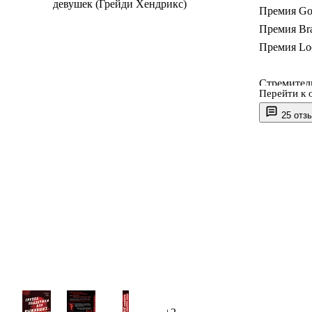
Премия Goo
Премия Br
Премия Lo
Стремител
Перейти к 
отдает да
25 отз
ужасов — «
«Крику».
Последние
остаться в
заканчивае
Линнетт Т
поддержки